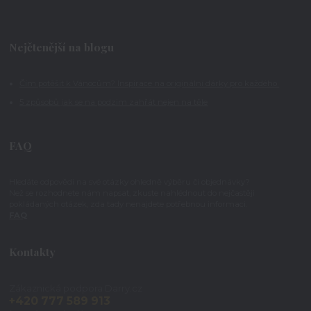
Nejčtenější na blogu
Čím potěšit k Vánocům? Inspirace na originální dárky pro každého
5 způsobů jak se na podzim zahřát nejen na těle
FAQ
Hledáte odpovědi na své otázky ohledně výběru či objednávky?
Než se rozhodnete nám napsat, zkuste nahlédnout do nejčastěji
pokládaných otázek, zda tady nenajdete potřebnou informaci.
FAQ
Kontakty
Zákaznická podpora Darry.cz
+420 777 589 913