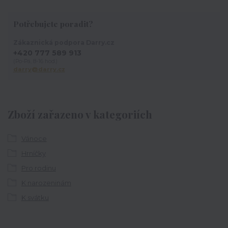
Potřebujete poradit?
Zákaznická podpora Darry.cz
+420 777 589 913
(Po-Pá, 8-16 hod.)
darry@darry.cz
Zboží zařazeno v kategoriích
Vánoce
Hrníčky
Pro rodinu
K narozeninám
K svátku