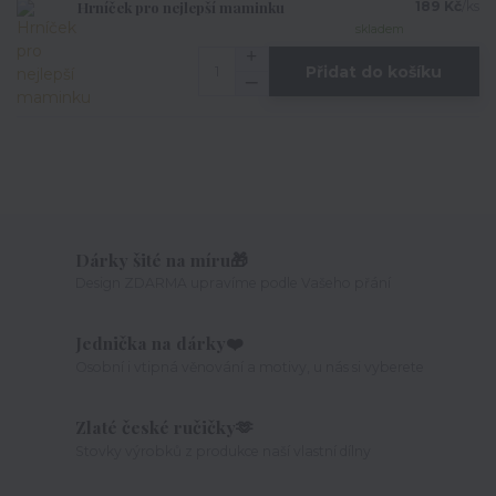
Hrníček pro nejlepší maminku
189 Kč
/
ks
skladem
Přidat do košíku
Dárky šité na míru🎁
Design ZDARMA upravíme podle Vašeho přání
Jednička na dárky❤️
Osobní i vtipná věnování a motivy, u nás si vyberete
Zlaté české ručičky🫶
Stovky výrobků z produkce naší vlastní dílny