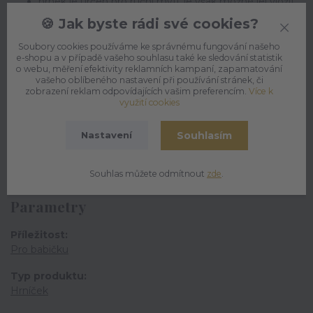
hrnek je určen pro ruční mytí, je však možné jej vložit
do myčky při volbě šetrného programu bez vyšoušení
🍪 Jak byste rádi své cookies?
(prodloužíte tím životnost potisku)
Soubory cookies používáme ke správnému fungování našeho
k hrníčku je možné zakoupit krabičku
zde
.
e-shopu a v případě vašeho souhlasu také ke sledování statistik
o webu, měření efektivity reklamních kampaní, zapamatování
vašeho oblíbeného nastavení při používání stránek, či
zobrazení reklam odpovídajících vašim preferencím.
Více k
Hrníček pro nejlepší babičku
je milý a praktický dárek,
využití cookies
který zaručeně vykouzlí úsměv na tváři každé babičce.
Souhlasím
Nastavení
Souhlas můžete odmítnout
zde
.
Parametry
Příležitost
Pro babičku
Typ produktu
Hrníček