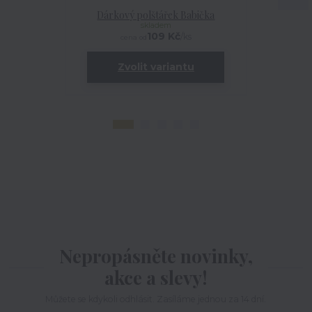
Dárkový polštářek Babička
Tričko 
skladem
109 Kč
/
ks
cena od
cen
Zvolit variantu
Nepropásněte novinky,
akce a slevy!
Můžete se kdykoli odhlásit. Zasíláme jednou za 14 dní.