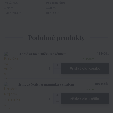
Příležitost:
Pro babičku
Objem:
330 ml
Typ produktu:
Hrníček
Podobné produkty
Krabička na hrníček s okénkem
15 Kč
/
ks
skladem
Přidat do košíku
Hrníček Nejlepší maminka s citátem
189 Kč
/
ks
skladem
Přidat do košíku