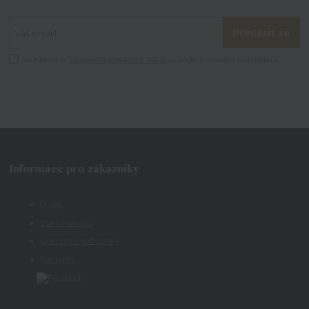
Přihlásit se
Souhlasím se
zpracováním osobních údajů
za účelem rozesílky newsletteru.
Informace pro zákazníky
O nás
Vše o nákupu
Obchodní podmínky
Kontakty