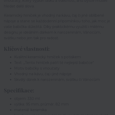
vnoučaty, který vyjádří lásku a vděčnost, aniž byste museli
hledat další slova.
Keramický hrníček je vhodný na kávu, čaj či jiné oblíbené
nápoje a stane se každodenní připomínkou toho, jak moc je
vaše babička důležitá. Díky praktickému využití i milému
designu je ideálním dárkem k narozeninám, Vánocům,
svátku nebo jen tak pro radost.
Klíčové vlastnosti:
Kvalitní keramický hrníček s potiskem
Text: „Tento hrníček patří té nejlepší babičce“
Motiv babičky s vnoučaty
Vhodný na kávu, čaj i jiné nápoje
Skvělý dárek k narozeninám, svátku či Vánocům
Specifikace:
objem: 330 ml
výška: 95 mm, průměr: 82 mm
materiál: keramika