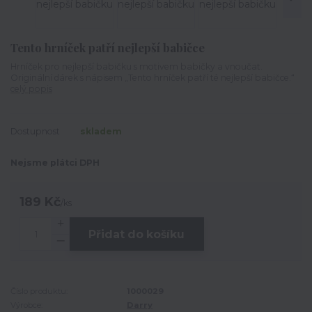
Tento hrníček patří nejlepší babičce
Hrníček pro nejlepší babičku s motivem babičky a vnoučat.
Originální dárek s nápisem „Tento hrníček patří té nejlepší babičce.“
celý popis
Dostupnost
skladem
Nejsme plátci DPH
189 Kč
/
ks
Přidat do košíku
Číslo produktu:
1000029
Výrobce:
Darry