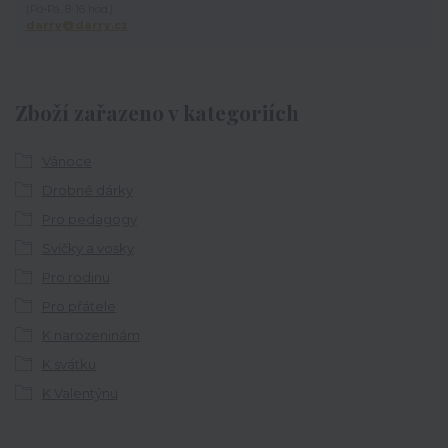
(Po-Pá, 8-16 hod.)
darry@darry.cz
Zboží zařazeno v kategoriích
Vánoce
Drobné dárky
Pro pedagogy
Svíčky a vosky
Pro rodinu
Pro přátele
K narozeninám
K svátku
K Valentýnu