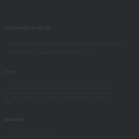
Nejčtenější na blogu
Čím potěšit k Vánocům? Inspirace na originální dárky pro každého
5 způsobů jak se na podzim zahřát nejen na těle
FAQ
Hledáte odpovědi na své otázky ohledně výběru či objednávky?
Než se rozhodnete nám napsat, zkuste nahlédnout do nejčastěji
pokládaných otázek, zda tady nenajdete potřebnou informaci.
FAQ
Kontakty
Zákaznická podpora Darry.cz