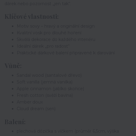
dárek nebo pozornost „jen tak“.
Klíčové vlastnosti:
Motiv sovy – hravý a originální design
Kvalitní vosk pro dlouhé hoření
Skvělá dekorace do každého interiéru
Ideální dárek „pro radost“
Praktické dárkové balení připravené k darování
Vůně:
Sandal wood (santalové dřevo)
Soft vanilla (jemná vanilka)
Apple cinnamon (jablko skořice)
Fresh cotton (svěží bavlna)
Amber doux
Cloud dream (sen)
Balení:
plechová dózička s víčkem (průměr 6,5cm, výška