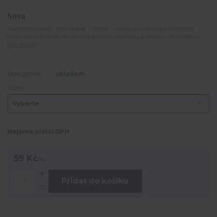
Sova
Dárková svíčka „Pro radost – Sova“ – originální svíčka s motivem
sovy, která přináší do domova teplo, pohodu a veselou atmosféru.
celý popis
Dostupnost
skladem
Vůně
Nejsme plátci DPH
59 Kč
/
ks
Přidat do košíku