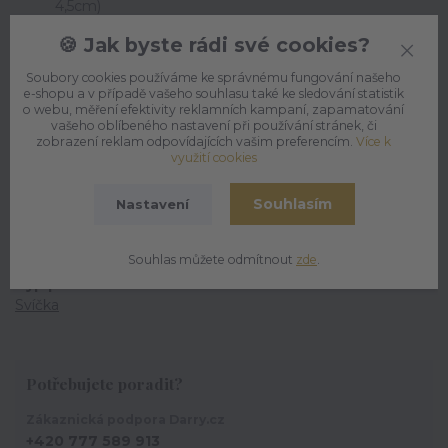
4,5cm)
délka hoření 10 hodin
🍪 Jak byste rádi své cookies?
váha 60g
Soubory cookies používáme ke správnému fungování našeho
e-shopu a v případě vašeho souhlasu také ke sledování statistik
o webu, měření efektivity reklamních kampaní, zapamatování
vašeho oblíbeného nastavení při používání stránek, či
zobrazení reklam odpovídajících vašim preferencím.
Více k
využití cookies
Parametry
Souhlasím
Nastavení
Příležitost
Pro radost
Souhlas můžete odmítnout
zde
.
Typ produktu
Svíčka
Potřebujete poradit?
Zákaznická podpora Darry.cz
+420 777 589 913