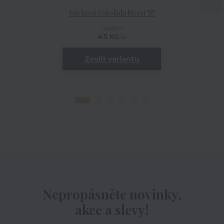
Dárková čokoláda Merci "S"
Dárková ka
skladem
45 Kč
/
ks
Zvolit variantu
Nepropásněte novinky,
akce a slevy!