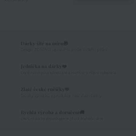
Dárky šité na míru🎁
Design ZDARMA upravíme podle Vašeho přání
Jednička na dárky❤️
Osobní i vtipná věnování a motivy, u nás si vyberete
Zlaté české ručičky🫶
Stovky výrobků z produkce naší vlastní dílny
Rychlá výroba a doručení🚚
Osobní dárky expedujeme již od druhého dne