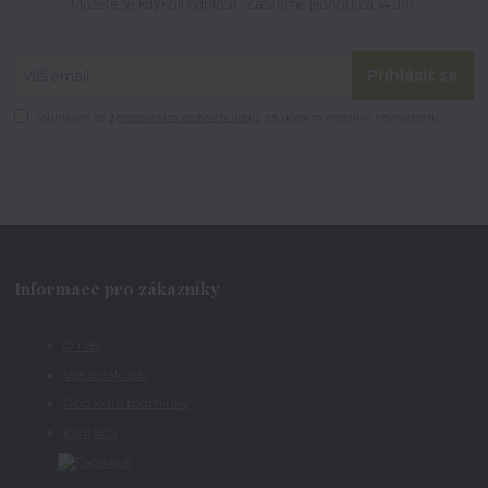
Můžete se kdykoli odhlásit. Zasíláme jednou za 14 dní.
Přihlásit se
Souhlasím se
zpracováním osobních údajů
za účelem rozesílky newsletteru.
Informace pro zákazníky
O nás
Vše o nákupu
Obchodní podmínky
Kontakty