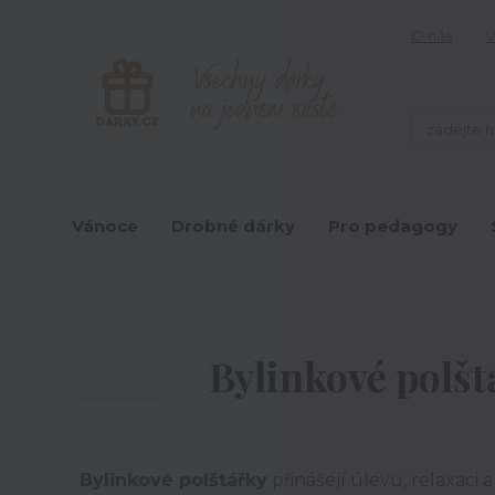
O nás
V
Vánoce
Drobné dárky
Pro pedagogy
Bylinkové polšt
Bylinkové polštářky
přinášejí úlevu, relaxac