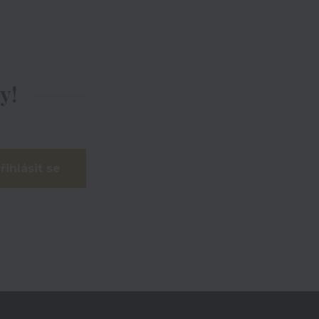
y!
řihlásit se