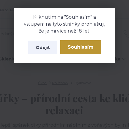
še o nákupu
Kontakty
Blog
Kliknutím na "Souhlasím" a
vstupem na tyto stránky prohlašuji,
že je mi více než 18 let.
Hledat
Souhlasím
Odejít
Sklenice na víno
Čokolády
Hrníčky
Trička
Úvod
Polštářky
Bylinkové
ářky – přírodní cesta ke k
relaxaci
i a lepší spánek díky přírodním náplním z voňavých byli