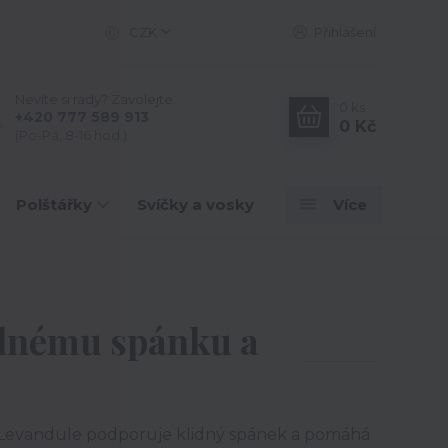
CZK
Přihlášení
Nevíte si rady? Zavolejte.
0
ks
+420 777 589 913
0 Kč
(Po-Pá, 8-16 hod.)
Polštářky
Svíčky a vosky
Více
lidnému spánku a
n. Levandule podporuje klidný spánek a pomáhá