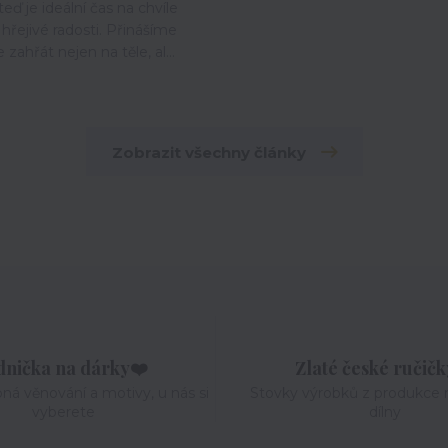
teď je ideální čas na chvíle
hřejivé radosti. Přinášíme
e zahřát nejen na těle, al...
Zobrazit všechny články
dnička na dárky❤️
Zlaté české ručič
pná věnování a motivy, u nás si
Stovky výrobků z produkce n
vyberete
dílny