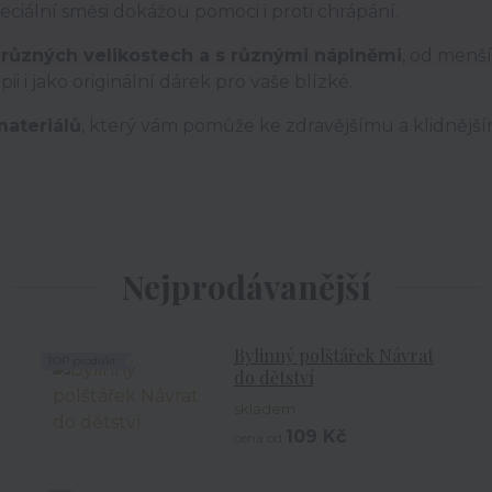
eciální směsi dokážou pomoci i proti chrápání.
 různých velikostech a s různými náplněmi
, od menší
i i jako originální dárek pro vaše blízké.
materiálů
, který vám pomůže ke zdravějšímu a klidnějš
Nejprodávanější
Bylinný polštářek Návrat
TOP produkt
do dětství
skladem
109 Kč
cena od