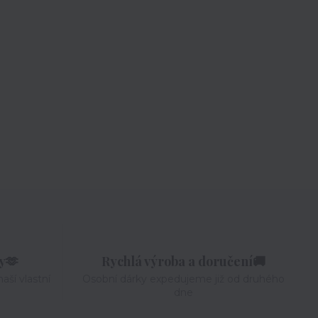
ky🫶
Rychlá výroba a doručení🚚
aší vlastní
Osobní dárky expedujeme již od druhého
dne