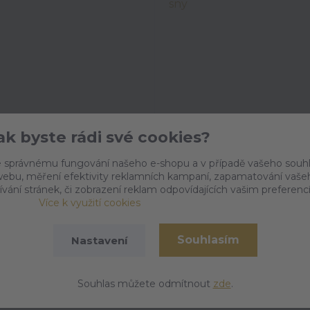
 polštářek Návrat do dětství
Bylinný polštářek Pro voň
Jak byste rádi své cookies?
skladem
skladem
109 Kč
109 Kč
/
ks
/
ks
cena od
cena od
 správnému fungování našeho e-shopu a v případě vašeho souh
o webu, měření efektivity reklamních kampaní, zapamatování vaše
ívání stránek, či zobrazení reklam odpovídajících vašim preferenc
Více k využití cookies
Souhlasím
Nastavení
Souhlas můžete odmítnout
zde
.