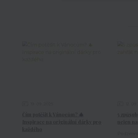
19
09
2025
12
09
Čím potěšit k Vánocům? 🎄
5 způsob
Inspirace na originální dárky pro
nejen na
každého
Podzimní 