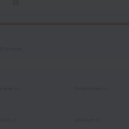
2.
OP produkt
andule
(4)
Směs bylinek
(4)
30cm
(3)
40x40cm
(3)