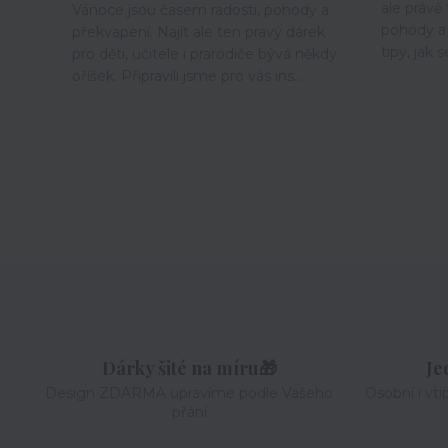
ale právě 
Vánoce jsou časem radosti, pohody a
pohody a 
překvapení. Najít ale ten pravý dárek
tipy, jak s
pro děti, učitele i prarodiče bývá někdy
oříšek. Připravili jsme pro vás ins...
Dárky šité na míru🎁
Je
Design ZDARMA upravíme podle Vašeho
Osobní i vti
přání