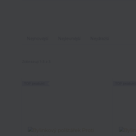
Nejnovější
Nejlevnější
Nejdražší
Zobrazuji 1-3 z 3
TOP produkt
TOP produkt