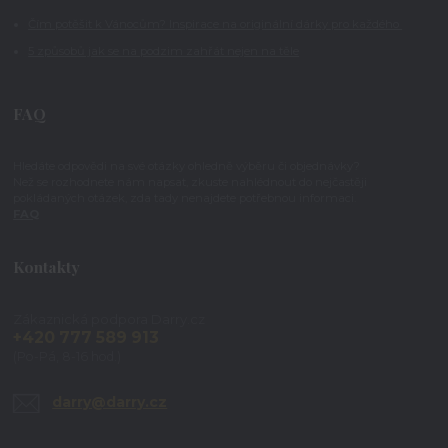
Čím potěšit k Vánocům? Inspirace na originální dárky pro každého
5 způsobů jak se na podzim zahřát nejen na těle
FAQ
Hledáte odpovědi na své otázky ohledně výběru či objednávky?
Než se rozhodnete nám napsat, zkuste nahlédnout do nejčastěji
pokládaných otázek, zda tady nenajdete potřebnou informaci.
FAQ
Kontakty
Zákaznická podpora Darry.cz
+420 777 589 913
(Po-Pá, 8-16 hod.)
darry@darry.cz