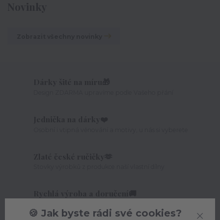
Novinky
Zobrazit všechny novinky
Dárky šité na míru🎁
Design ZDARMA upravíme podle Vašeho přání
Jednička na dárky❤️
Osobní i vtipná věnování a motivy, u nás si vyberete
Zlaté české ručičky🫶
Stovky výrobků z produkce naší vlastní dílny
Rychlá výroba a doručení🚚
Osobní dárky expedujeme již od druhého dne
🍪 Jak byste rádi své cookies?