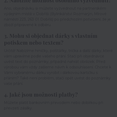
Ano, objednávku si můžete vyzvednout na partnerském
výdejním místě v Dobříši (Bylinkářství Rozmarýn, Mírové
náměstí 223, 263 01 Dobříš) po předchozím potvrzení, že je
zboží připravené k odběru.
3. Mohu si objednat dárky s vlastním
potiskem nebo textem?
Určitě! Nabízíme hrníčky, polštářky, trička a další dárky, které
vám upravíme podle vašeho přání. Stačí při objednávce
uvést text do poznámky, případně nahrát obrázek. Před
výrobou vám vždy zašleme návrh k odsouhlasení. Chcete k
Vámi vybranému dárku vyrobit i dárkovou kartičku s
přáním? Také není problém, stačí opět uvést do poznámky
vaše přání.
4. Jaké jsou možnosti platby?
Můžete platit bankovním převodem nebo dobírkou při
převzetí zásilky.