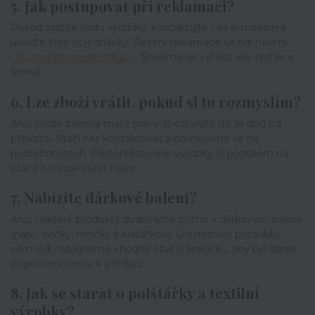
5. Jak postupovat při reklamaci?
Pokud zjistíte vadu výrobku, kontaktujte nás e-mailem a
uveďte číslo objednávky. Řešení reklamace se řídí našimi
Obchodními podmínkami
. Snažíme se vyřešit vše rychle a
férově.
6. Lze zboží vrátit, pokud si to rozmyslím?
Ano, podle zákona máte právo zboží vrátit do 14 dnů od
převzetí. Stačí nás kontaktovat a domluvíme se na
podrobnostech. Personalizované výrobky (s potiskem na
přání) bohužel vrátit nelze.
7. Nabízíte dárkové balení?
Ano, některé produkty dodáváme přímo v dárkovém balení
(např. svíčky, hrníčky s krabičkou). U ostatních produktů
vám rádi nabídneme vhodný obal či krabičku, aby byl dárek
připraven rovnou k předání.
8. Jak se starat o polštářky a textilní
výrobky?