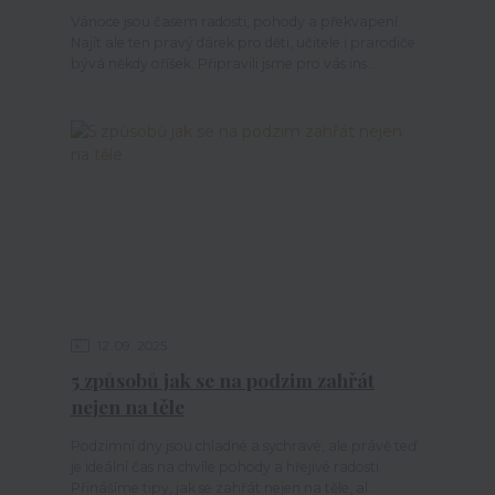
Vánoce jsou časem radosti, pohody a překvapení.
Najít ale ten pravý dárek pro děti, učitele i prarodiče
bývá někdy oříšek. Připravili jsme pro vás ins...
12
09
2025
5 způsobů jak se na podzim zahřát
nejen na těle
Podzimní dny jsou chladné a sychravé, ale právě teď
je ideální čas na chvíle pohody a hřejivé radosti.
Přinášíme tipy, jak se zahřát nejen na těle, al...