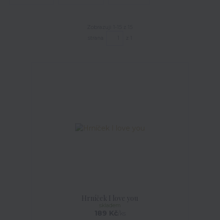
Zobrazuji 1-15 z 15
strana
z 1
Hrníček I love you
skladem
189 Kč
/
ks