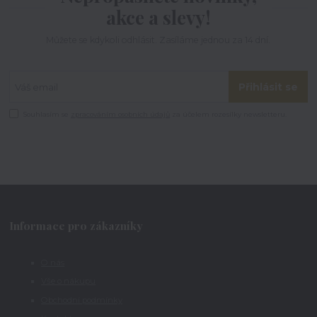
akce a slevy!
Můžete se kdykoli odhlásit. Zasíláme jednou za 14 dní.
Přihlásit se
Souhlasím se
zpracováním osobních údajů
za účelem rozesílky newsletteru.
Informace pro zákazníky
O nás
Vše o nákupu
Obchodní podmínky