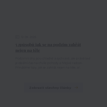
12
09
2025
5 způsobů jak se na podzim zahřát
nejen na těle
Podzimní dny jsou chladné a sychravé, ale právě teď
je ideální čas na chvíle pohody a hřejivé radosti.
Přinášíme tipy, jak se zahřát nejen na těle, al...
Zobrazit všechny články