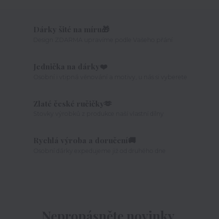
Dárky šité na míru🎁
Design ZDARMA upravíme podle Vašeho přání
Jednička na dárky❤️
Osobní i vtipná věnování a motivy, u nás si vyberete
Zlaté české ručičky🫶
Stovky výrobků z produkce naší vlastní dílny
Rychlá výroba a doručení🚚
Osobní dárky expedujeme již od druhého dne
Nepropásněte novinky,