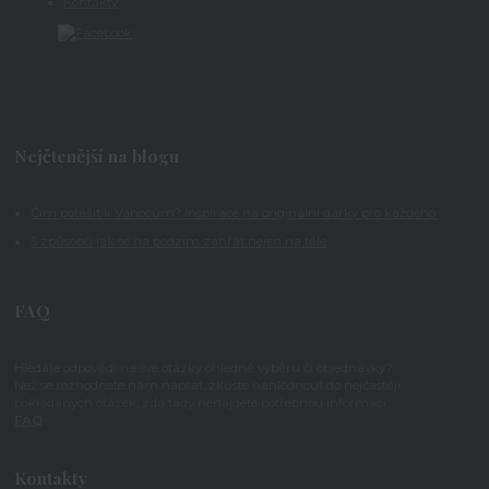
Kontakty
Nejčtenější na blogu
Čím potěšit k Vánocům? Inspirace na originální dárky pro každého
5 způsobů jak se na podzim zahřát nejen na těle
FAQ
Hledáte odpovědi na své otázky ohledně výběru či objednávky?
Než se rozhodnete nám napsat, zkuste nahlédnout do nejčastěji
pokládaných otázek, zda tady nenajdete potřebnou informaci.
FAQ
Kontakty