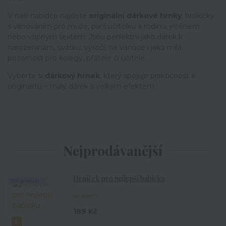
V naší nabídce najdete
originální dárkové hrnky
, hrnkíčky
s věnováním pro muže, paní učitelku a rodinu, jménem
nebo vtipným textem. Jsou perfektní jako dárek k
narozeninám, svátku, výročí, na Vánoce i jako milá
pozornost pro kolegy, přátele či učitele.
Vyberte si
dárkový hrnek
, který spojuje praktičnost a
originalitu – malý dárek s velkým efektem.
Nejprodávanější
Hrníček pro nejlepší babičku
TOP produkt
skladem
189 Kč
1.