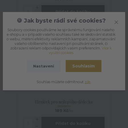
Přidat do košíku
🍪 Jak byste rádi své cookies?
TOP produkt
Soubory cookies používáme ke správnému fungování našeho
e-shopu a v případě vašeho souhlasu také ke sledování statistik
o webu, měření efektivity reklamních kampaní, zapamatování
vašeho oblíbeného nastavení při používání stránek, či
zobrazení reklam odpovídajících vašim preferencím.
Více k
využití cookies
Souhlasím
Nastavení
Souhlas můžete odmítnout
zde
.
Hrníček pro nejlepšího dědečka
skladem
189 Kč
/
ks
Přidat do košíku