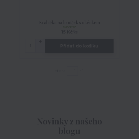
Krabička na hrníček s okénkem
skladem
15 Kč
/
ks
Přidat do košíku
strana
z 1
Novinky z našeho
blogu