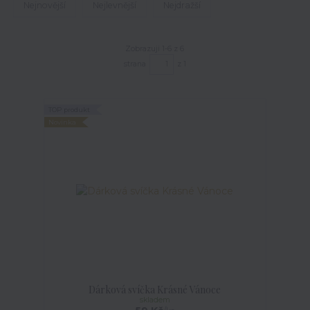
Nejnovější
Nejlevnější
Nejdražší
Zobrazuji 1-6 z 6
strana
z 1
TOP produkt
Novinka
Dárková svíčka Krásné Vánoce
skladem