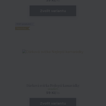
59 Kč
/
ks
Zvolit variantu
TOP produkt
Novinka
Dárková svíčka Nejlepší kamarádky
skladem
59 Kč
/
ks
Zvolit variantu