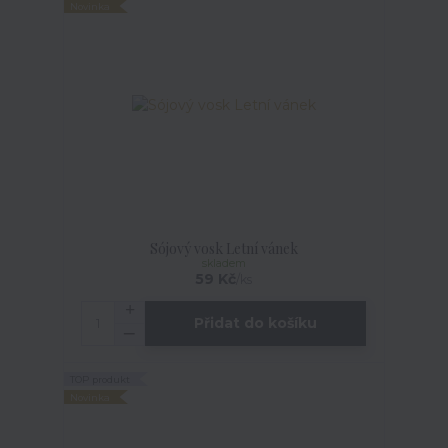
Novinka
Sójový vosk Letní vánek
skladem
59 Kč
/
ks
Přidat do košíku
TOP produkt
Novinka