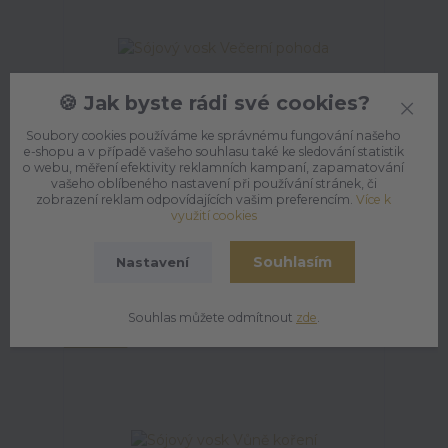
🍪 Jak byste rádi své cookies?
Soubory cookies používáme ke správnému fungování našeho
e-shopu a v případě vašeho souhlasu také ke sledování statistik
o webu, měření efektivity reklamních kampaní, zapamatování
vašeho oblíbeného nastavení při používání stránek, či
Sójový vosk Večerní pohoda
zobrazení reklam odpovídajících vašim preferencím.
Více k
skladem
využití cookies
59 Kč
/
ks
Souhlasím
Nastavení
Přidat do košíku
Souhlas můžete odmítnout
zde
.
TOP produkt
Novinka