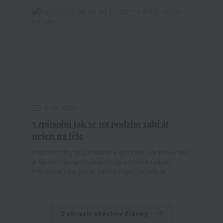
12
09
2025
5 způsobů jak se na podzim zahřát
nejen na těle
Podzimní dny jsou chladné a sychravé, ale právě teď
je ideální čas na chvíle pohody a hřejivé radosti.
Přinášíme tipy, jak se zahřát nejen na těle, al...
Zobrazit všechny články