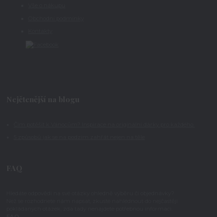
Vše o nákupu
Obchodní podmínky
Kontakty
Nejčtenější na blogu
Čím potěšit k Vánocům? Inspirace na originální dárky pro každého
5 způsobů jak se na podzim zahřát nejen na těle
FAQ
Hledáte odpovědi na své otázky ohledně výběru či objednávky?
Než se rozhodnete nám napsat, zkuste nahlédnout do nejčastěji
pokládaných otázek, zda tady nenajdete potřebnou informaci.
FAQ