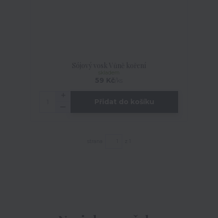
Sójový vosk Vůně koření
skladem
59 Kč
/
ks
Přidat do košíku
strana
z 1