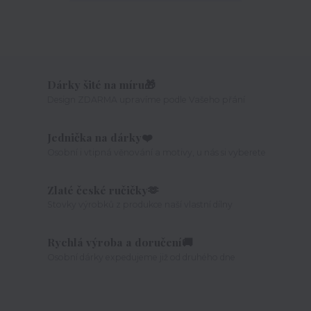
Dárky šité na míru🎁
Design ZDARMA upravíme podle Vašeho přání
Jednička na dárky❤️
Osobní i vtipná věnování a motivy, u nás si vyberete
Zlaté české ručičky🫶
Stovky výrobků z produkce naší vlastní dílny
Rychlá výroba a doručení🚚
Osobní dárky expedujeme již od druhého dne