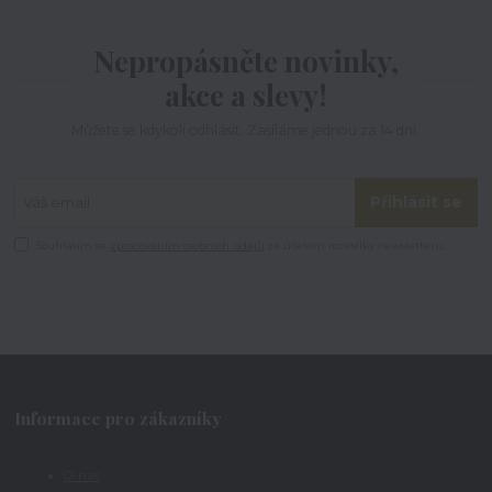
Nepropásněte novinky,
akce a slevy!
Můžete se kdykoli odhlásit. Zasíláme jednou za 14 dní.
Přihlásit se
Souhlasím se
zpracováním osobních údajů
za účelem rozesílky newsletteru.
Informace pro zákazníky
O nás