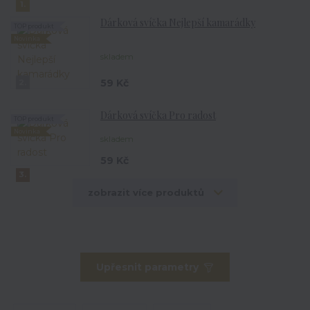
1.
Dárková svíčka Nejlepší kamarádky
TOP produkt
Novinka
skladem
59 Kč
2.
Dárková svíčka Pro radost
TOP produkt
Novinka
skladem
59 Kč
3.
zobrazit více produktů
Upřesnit parametry