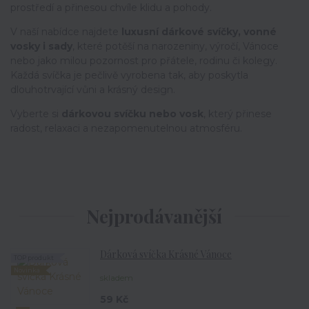
prostředí a přinesou chvíle klidu a pohody.
V naší nabídce najdete
luxusní dárkové svíčky, vonné
vosky i sady
, které potěší na narozeniny, výročí, Vánoce
nebo jako milou pozornost pro přátele, rodinu či kolegy.
Každá svíčka je pečlivě vyrobena tak, aby poskytla
dlouhotrvající vůni a krásný design.
Vyberte si
dárkovou svíčku nebo vosk
, který přinese
radost, relaxaci a nezapomenutelnou atmosféru.
Nejprodávanější
Dárková svíčka Krásné Vánoce
TOP produkt
Novinka
skladem
59 Kč