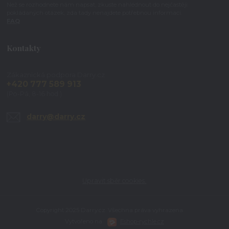
Než se rozhodnete nám napsat, zkuste nahlédnout do nejčastěji
pokládaných otázek, zda tady nenajdete potřebnou informaci.
FAQ
Kontakty
Zákaznická podpora Darry.cz
+420 777 589 913
(Po-Pá, 8-16 hod.)
darry@darry.cz
Upravit sběr cookies.
Copyright 2025 Darry.cz. Všechna práva vyhrazena.
Vytvořeno na
Eshop-rychle.cz