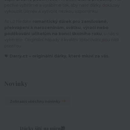
pečlivě vybíráme a vyrábíme tak, aby naše dárky dokázaly
vykouzlit úsměv a vytvořit hezkou vzpomínku.
Ať už hledáte
romantický dárek pro zamilované,
překvapení k narozeninám, svátku, výročí nebo
poděkování učitelům na konci školního roku
, u nás si
vyberete. Originální nápady a kvalitní zpracování jsou naší
prioritou.
💝
Darry.cz – originální dárky, které mluví za vás.
Novinky
Zobrazit všechny novinky
Dárky šité na míru🎁