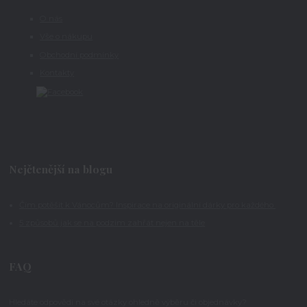
O nás
Vše o nákupu
Obchodní podmínky
Kontakty
Nejčtenější na blogu
Čím potěšit k Vánocům? Inspirace na originální dárky pro každého
5 způsobů jak se na podzim zahřát nejen na těle
FAQ
Hledáte odpovědi na své otázky ohledně výběru či objednávky?