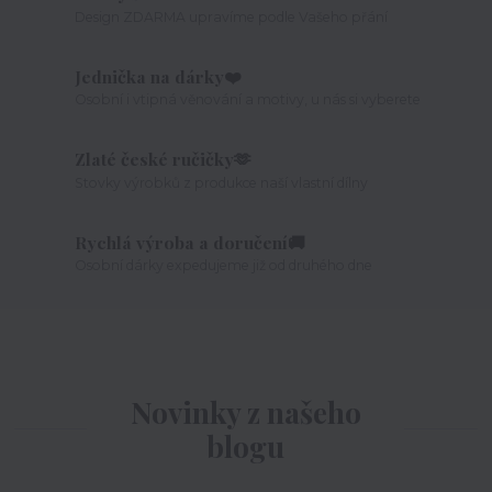
Design ZDARMA upravíme podle Vašeho přání
Jednička na dárky❤️
Osobní i vtipná věnování a motivy, u nás si vyberete
Zlaté české ručičky🫶
Stovky výrobků z produkce naší vlastní dílny
Rychlá výroba a doručení🚚
Osobní dárky expedujeme již od druhého dne
Novinky z našeho
blogu