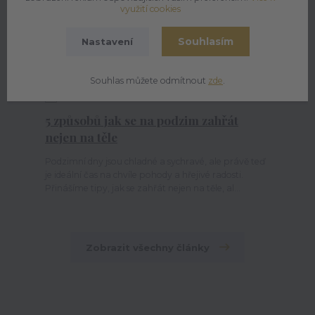
využití cookies
Souhlasím
Nastavení
Souhlas můžete odmítnout
zde
.
12
09
2025
5 způsobů jak se na podzim zahřát
nejen na těle
Podzimní dny jsou chladné a sychravé, ale právě teď
je ideální čas na chvíle pohody a hřejivé radosti.
Přinášíme tipy, jak se zahřát nejen na těle, al...
Zobrazit všechny články