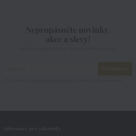
Nepropásněte novinky,
akce a slevy!
Můžete se kdykoli odhlásit. Zasíláme jednou za 14 dní.
Přihlásit se
Souhlasím se
zpracováním osobních údajů
za účelem rozesílky newsletteru.
Informace pro zákazníky