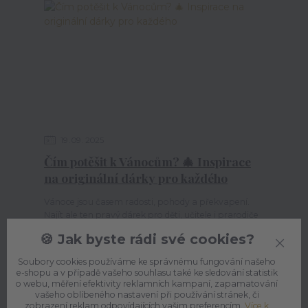
19
09
2025
Čím potěšit k Vánocům? 🎄 Inspirace
na originální dárky pro každého
Vánoce jsou časem radosti, pohody a překvapení.
Najít ale ten pravý dárek pro děti, učitele i prarodiče
bývá někdy oříšek. Připravili jsme pro vás ins...
🍪 Jak byste rádi své cookies?
Soubory cookies používáme ke správnému fungování našeho
e-shopu a v případě vašeho souhlasu také ke sledování statistik
o webu, měření efektivity reklamních kampaní, zapamatování
vašeho oblíbeného nastavení při používání stránek, či
zobrazení reklam odpovídajících vašim preferencím.
Více k