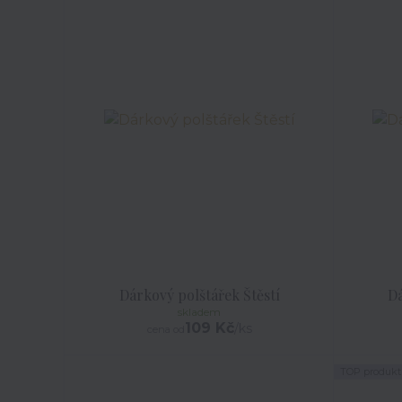
Dárkový polštářek Štěstí
Dá
skladem
109 Kč
/
ks
cena od
TOP produkt