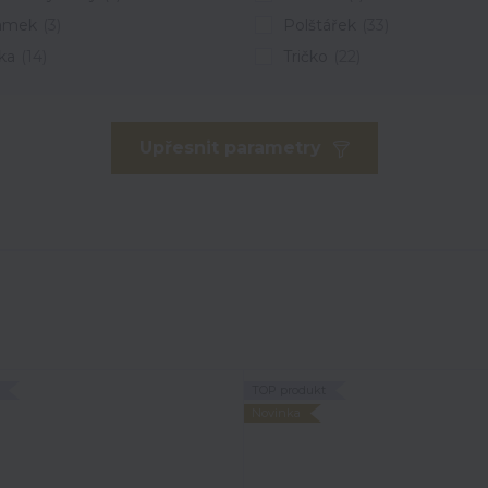
amek
(3)
Polštářek
(33)
ka
(14)
Tričko
(22)
Upřesnit parametry
TOP produkt
Novinka