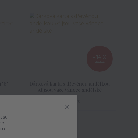
- 14 %
29 Kč
 "S"
Dárková karta s dřevěnou andělkou
Ať jsou vaše Vánoce andělské
Skladem
25 Kč
/
ks
TOP produkt
lasu
ho
Akce
ím.