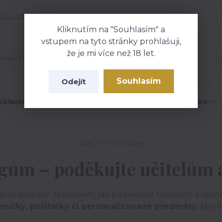
še o nákupu
Kontakty
Blog
Kliknutím na "Souhlasím" a
vstupem na tyto stránky prohlašuji,
že je mi více než 18 let.
Hledat
Souhlasím
Odejít
Sklenice na víno
Čokolády
Hrníčky
Trička
Úvod
Pro pedagogy
ům – poděkujte učitelům 
jsou skvělým způsobem, jak poděkovat učitelům a odměnit
 hrníčky, polštářky či personalizované předměty
, kter