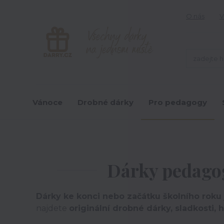
O nás
V
Vánoce
Drobné dárky
Pro pedagogy
Dárky pedagog
Dárky ke konci nebo začátku školního roku
najdete
originální drobné dárky, sladkosti,