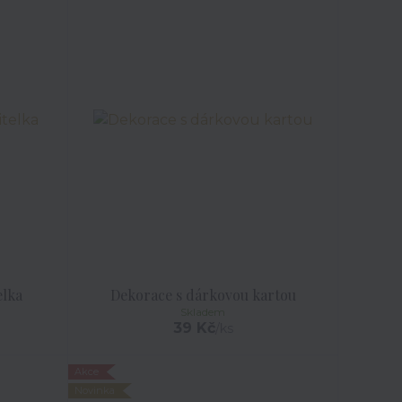
elka
Dekorace s dárkovou kartou
Skladem
39 Kč
/
ks
Akce
Novinka