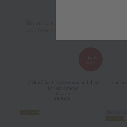
- 14 %
29 Kč
Dárková karta s dřevěnou andělkou
Dárkov
Krásné Vánoce
Skladem
25 Kč
/
ks
Novinka
TOP produkt
Novinka