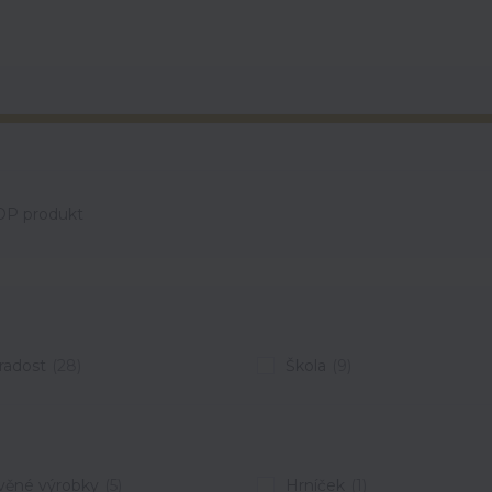
OP produkt
radost
(28)
Škola
(9)
věné výrobky
(5)
Hrníček
(1)