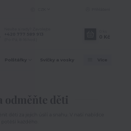
CZK
Přihlášení
Nevíte si rady? Zavolejte.
0
ks
+420 777 589 913
0 Kč
(Po-Pá, 8-16 hod.)
Polštářky
Svíčky a vosky
Více
a odměňte děti
 děti za jejich úsilí a snahu. V naší nabídce
é potěší každého.