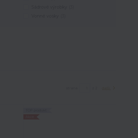
Sádrové výrobky
(3)
Vonné vosky
(3)
strana
z 2
další
TOP produkt
Akce