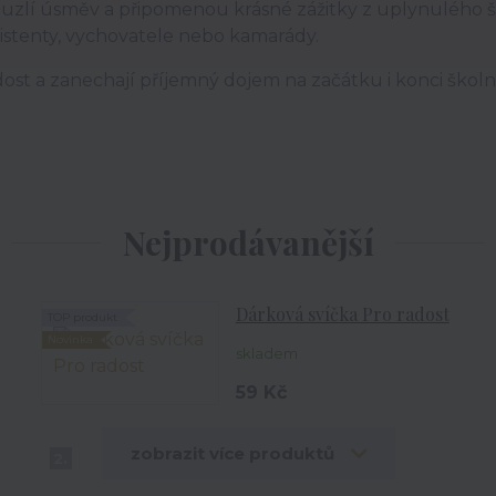
ouzlí úsměv a připomenou krásné zážitky z uplynulého ško
asistenty, vychovatele nebo kamarády.
adost a zanechají příjemný dojem na začátku i konci škol
Nejprodávanější
Dárková svíčka Pro radost
TOP produkt
Novinka
skladem
59 Kč
zobrazit více produktů
2.