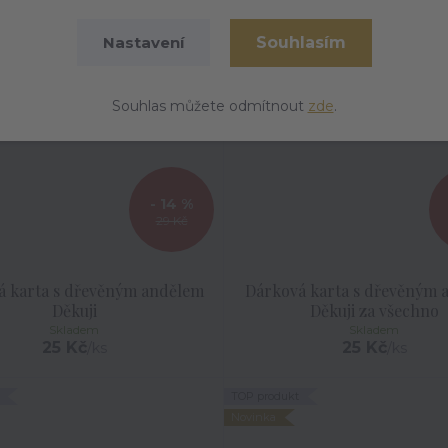
Souhlasím
Nastavení
Souhlas můžete odmítnout
zde
.
- 14 %
29 Kč
á karta s dřevěným andělem
Dárková karta s dřevěným 
Děkuji
Děkuji za všechno
Skladem
Skladem
25 Kč
25 Kč
/
ks
/
ks
TOP produkt
Novinka