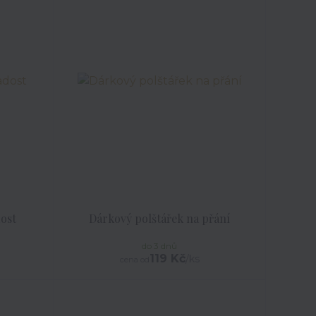
ost
Dárkový polštářek na přání
do 3 dnů
119 Kč
/
ks
cena od