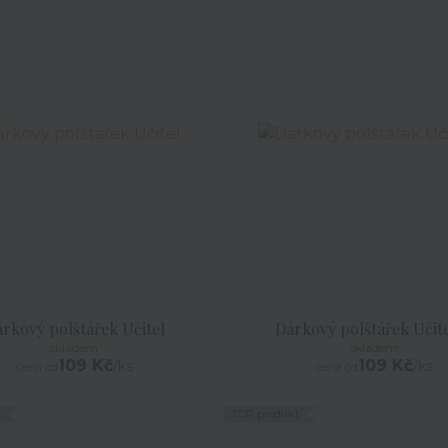
rkový polštářek Učitel
Dárkový polštářek Učit
skladem
skladem
109 Kč
109 Kč
/
ks
/
ks
cena od
cena od
TOP produkt