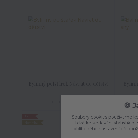
Bylinný polštářek Návrat do dětství
Bylinn
skladem
109 Kč
/
ks
cena od
🍪 
Akce
Akce
Soubory cookies používáme ke
také ke sledování statistik 
Novinka
Novinka
oblíbeného nastavení při použ