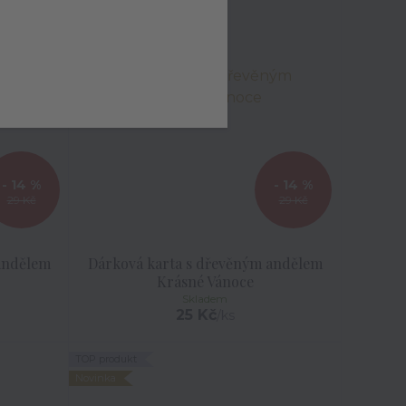
- 14 %
- 14 %
29 Kč
29 Kč
andělem
Dárková karta s dřevěným andělem
Krásné Vánoce
Skladem
25 Kč
/
ks
TOP produkt
Novinka