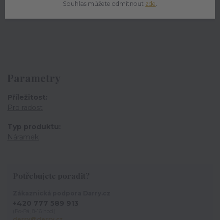
Souhlas můžete odmítnout
zde
.
Obvod náramku: max 31cm
Parametry
Příležitost
Pro radost
Typ produktu
Náramek
Potřebujete poradit?
Zákaznická podpora Darry.cz
+420 777 589 913
(Po-Pá, 8-16 hod.)
darry@darry.cz