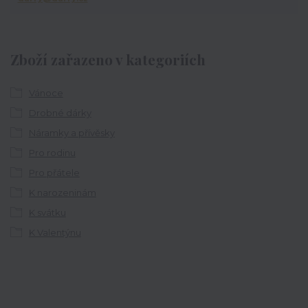
Zboží zařazeno v kategoriích
Vánoce
Drobné dárky
Náramky a přívěsky
Pro rodinu
Pro přátele
K narozeninám
K svátku
K Valentýnu