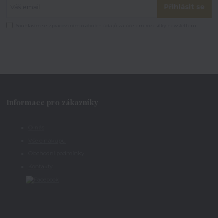
Přihlásit se
Souhlasím se
zpracováním osobních údajů
za účelem rozesílky newsletteru.
Informace pro zákazníky
O nás
Vše o nákupu
Obchodní podmínky
Kontakty