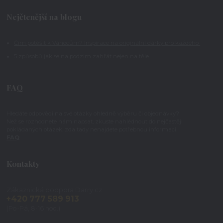
Nejčtenější na blogu
Čím potěšit k Vánocům? Inspirace na originální dárky pro každého
5 způsobů jak se na podzim zahřát nejen na těle
FAQ
Hledáte odpovědi na své otázky ohledně výběru či objednávky?
Než se rozhodnete nám napsat, zkuste nahlédnout do nejčastěji
pokládaných otázek, zda tady nenajdete potřebnou informaci.
FAQ
Kontakty
Zákaznická podpora Darry.cz
+420 777 589 913
(Po-Pá, 8-16 hod.)