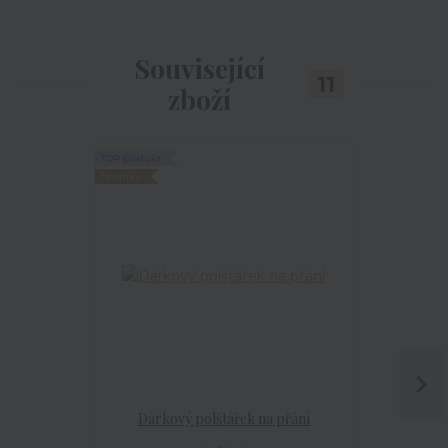
Související
11
zboží
TOP produkt
TOP produkt
Novinka
Novinka
Dárkový polštářek na přání
Dárková