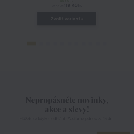
do 3 dnů
119 Kč
/
ks
cena od
Zvolit variantu
Zv
Nepropásněte novinky,
akce a slevy!
Můžete se kdykoli odhlásit. Zasíláme jednou za 14 dní.