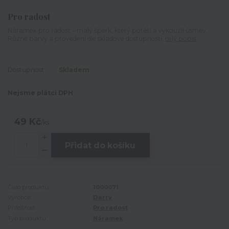
Pro radost
Náramek pro radost – malý šperk, který potěší a vykouzlí úsměv.
Různé barvy a provedení dle skladové dostupnosti.
celý popis
Dostupnost
Skladem
Nejsme plátci DPH
49 Kč
/
ks
Přidat do košíku
Číslo produktu:
1000071
Výrobce:
Darry
Příležitost:
Pro radost
Typ produktu:
Náramek