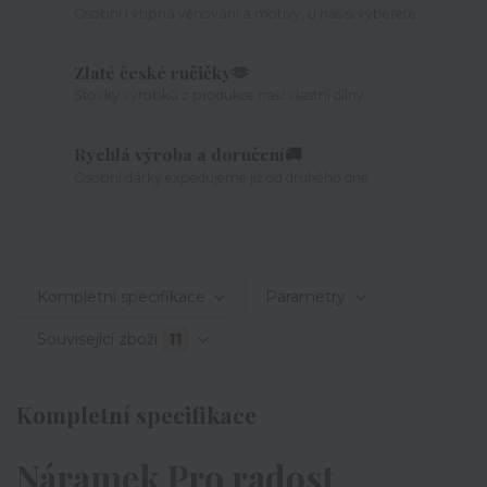
Osobní i vtipná věnování a motivy, u nás si vyberete
Zlaté české ručičky🫶
Stovky výrobků z produkce naší vlastní dílny
Rychlá výroba a doručení🚚
Osobní dárky expedujeme již od druhého dne
Kompletní specifikace
Parametry
Související zboží
11
Kompletní specifikace
Náramek Pro radost