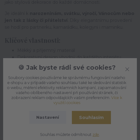
jako stylová dekorace do každé domácnosti.
Je ideální k
narozeninám, svátku, výročí, Vánocům nebo
jen tak z lásky či přátelství
. Díky elegantnímu provedení
se hodí pro partnerku, kamarádku, kolegyni i maminku.
Klíčové vlastnosti:
Měkký a příjemný materiál
Dekorativní design vhodný do každého interiéru
Praktický doplněk i originální dárek
🍪 Jak byste rádi své cookies?
Perfektní k narozeninám, svátku, výročí či jen tak
Snadná údržba a kvalitní zpracování
Soubory cookies používáme ke správnému fungování našeho
e-shopu a v případě vašeho souhlasu také ke sledování statistik
o webu, měření efektivity reklamních kampaní, zapamatování
Polštářek pro ženu je dárkem, který vykouzlí úsměv a
vašeho oblíbeného nastavení při používání stránek, či
potěší při každém pohledu.
zobrazení reklam odpovídajících vašim preferencím.
Více k
využití cookies
Souhlasím
Nastavení
Materiál:
potah (100% polyester), výplň (100% duté vlákno)
Rozměry:
20x20cm, 30x30cm, 40x40cm
Souhlas můžete odmítnout
zde
.