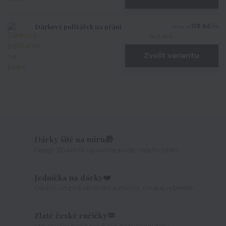
Dárkový polštářek na přání
119 Kč
/
ks
cena od
do 3 dnů
Zvolit variantu
Dárky šité na míru🎁
Design ZDARMA upravíme podle Vašeho přání
Jednička na dárky❤️
Osobní i vtipná věnování a motivy, u nás si vyberete
Zlaté české ručičky🫶