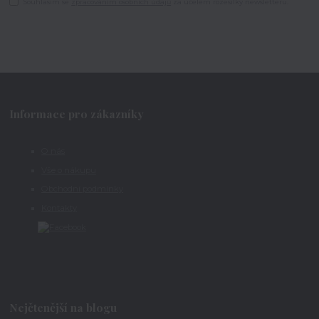
Souhlasím se
zpracováním osobních údajů
za účelem rozesílky newsletteru.
Informace pro zákazníky
O nás
Vše o nákupu
Obchodní podmínky
Kontakty
Nejčtenější na blogu