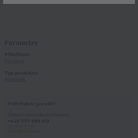
Lze prát v pračce při teplotě do 40°C
Parametry
Příležitost
Pro ženu
Typ produktu
Polštářek
Potřebujete poradit?
Zákaznická podpora Darry.cz
+420 777 589 913
(Po-Pá, 8-16 hod.)
darry@darry.cz