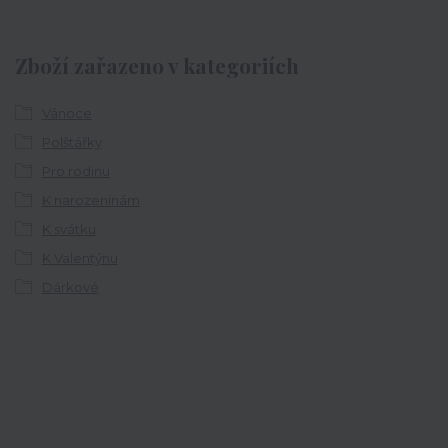
Zboží zařazeno v kategoriích
Vánoce
Polštářky
Pro rodinu
K narozeninám
K svátku
K Valentýnu
Dárkové