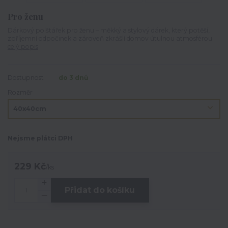
Pro ženu
Dárkový polštářek pro ženu – měkký a stylový dárek, který potěší,
zpříjemní odpočinek a zároveň zkrášlí domov útulnou atmosférou.
celý popis
Dostupnost
do 3 dnů
Rozměr
Nejsme plátci DPH
229 Kč
/
ks
Přidat do košíku