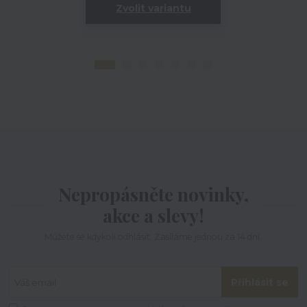
Zvolit variantu
Zv
Nepropásněte novinky,
akce a slevy!
Můžete se kdykoli odhlásit. Zasíláme jednou za 14 dní.
Přihlásit se