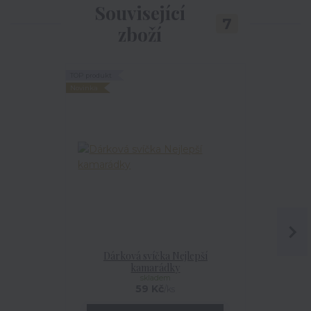
Související
7
zboží
TOP produkt
TOP produkt
Novinka
Novinka
Dárková svíčka Nejlepší
Dárkový 
kamarádky
skladem
59 Kč
/
ks
ce