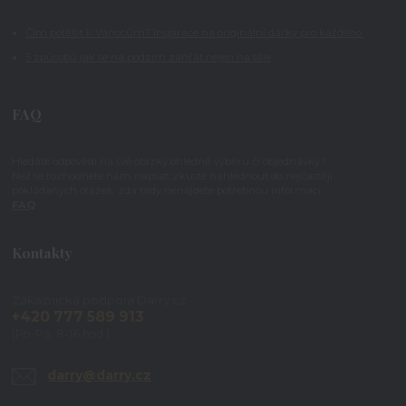
Čím potěšit k Vánocům? Inspirace na originální dárky pro každého
5 způsobů jak se na podzim zahřát nejen na těle
FAQ
Hledáte odpovědi na své otázky ohledně výběru či objednávky?
Než se rozhodnete nám napsat, zkuste nahlédnout do nejčastěji
pokládaných otázek, zda tady nenajdete potřebnou informaci.
FAQ
Kontakty
Zákaznická podpora Darry.cz
+420 777 589 913
(Po-Pá, 8-16 hod.)
darry@darry.cz