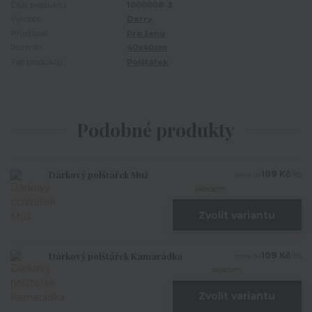
Číslo produktu:
1000008-3
Výrobce:
Darry
Příležitost:
Pro ženu
Rozměr:
40x40cm
Typ produktu:
Polštářek
Podobné produkty
Dárkový polštářek Muž
109 Kč
/
ks
cena od
skladem
Zvolit variantu
Dárkový polštářek Kamarádka
109 Kč
/
ks
cena od
skladem
Zvolit variantu