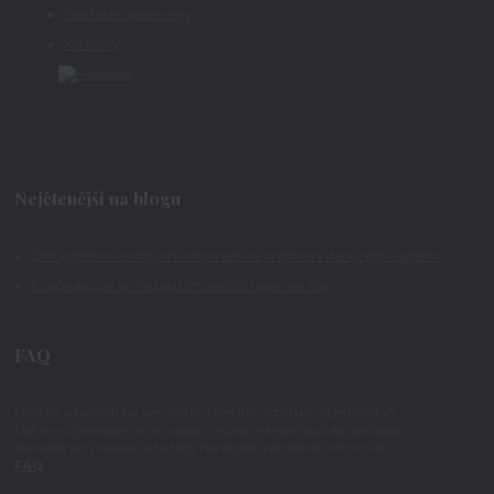
Obchodní podmínky
Kontakty
Nejčtenější na blogu
Čím potěšit k Vánocům? Inspirace na originální dárky pro každého
5 způsobů jak se na podzim zahřát nejen na těle
FAQ
Hledáte odpovědi na své otázky ohledně výběru či objednávky?
Než se rozhodnete nám napsat, zkuste nahlédnout do nejčastěji
pokládaných otázek, zda tady nenajdete potřebnou informaci.
FAQ