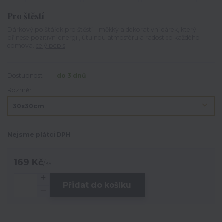
Pro štěstí
Dárkový polštářek pro štěstí – měkký a dekorativní dárek, který
přinese pozitivní energii, útulnou atmosféru a radost do každého
domova.
celý popis
Dostupnost
do 3 dnů
Rozměr
Nejsme plátci DPH
169 Kč
/
ks
Přidat do košíku