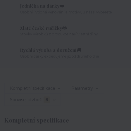
Jednička na dárky❤️
Osobní i vtipná věnování a motivy, u nás si vyberete
Zlaté české ručičky🫶
Stovky výrobků z produkce naší vlastní dílny
Rychlá výroba a doručení🚚
Osobní dárky expedujeme již od druhého dne
Kompletní specifikace
Parametry
Související zboží
6
Kompletní specifikace