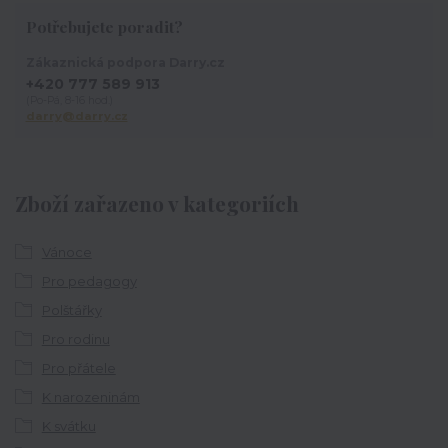
Potřebujete poradit?
Zákaznická podpora Darry.cz
+420 777 589 913
(Po-Pá, 8-16 hod.)
darry@darry.cz
Zboží zařazeno v kategoriích
Vánoce
Pro pedagogy
Polštářky
Pro rodinu
Pro přátele
K narozeninám
K svátku