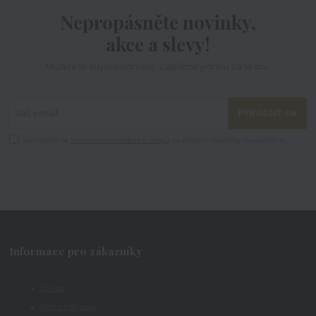
Nepropásněte novinky,
akce a slevy!
Můžete se kdykoli odhlásit. Zasíláme jednou za 14 dní.
Přihlásit se
Souhlasím se
zpracováním osobních údajů
za účelem rozesílky newsletteru.
Informace pro zákazníky
O nás
Vše o nákupu