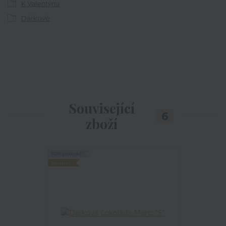
K Valentýnu
Dárkové
Související
6
zboží
TOP produkt
TOP produkt
Novinka
Novinka