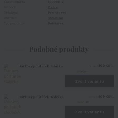
Číslo produktu:
1000011-2
Výrobce:
Darry
Příležitost:
Pro radost
Rozměr:
30x30cm
Typ produktu:
Polštářek
Podobné produkty
Dárkový polštářek Babička
109 Kč
/
ks
cena od
skladem
Zvolit variantu
Dárkový polštářek Dědeček
109 Kč
/
ks
cena od
skladem
Zvolit variantu