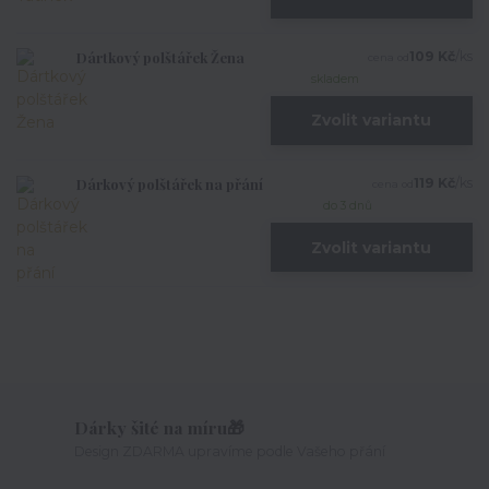
Dártkový polštářek Žena
109 Kč
/
ks
cena od
skladem
Zvolit variantu
Dárkový polštářek na přání
119 Kč
/
ks
cena od
do 3 dnů
Zvolit variantu
Dárky šité na míru🎁
Design ZDARMA upravíme podle Vašeho přání