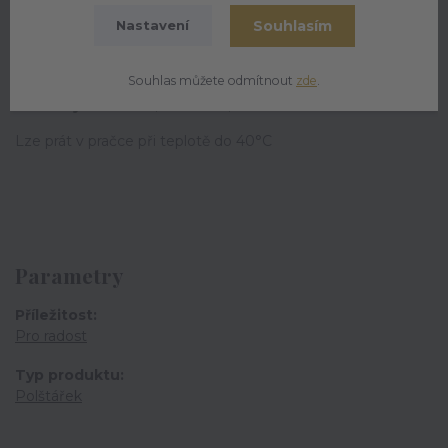
Souhlasím
Nastavení
Materiál:
potah (100% polyester), výplň (100% duté vlákno)
Souhlas můžete odmítnout
zde
.
Rozměry:
20x20cm, 30x30cm, 40x40cm
Lze prát v pračce při teplotě do 40°C
Parametry
Příležitost
Pro radost
Typ produktu
Polštářek