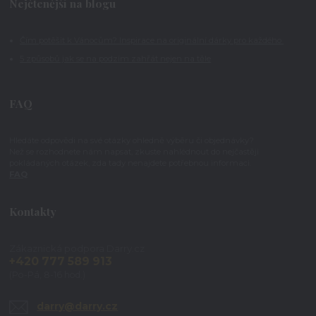
Nejčtenější na blogu
Čím potěšit k Vánocům? Inspirace na originální dárky pro každého
5 způsobů jak se na podzim zahřát nejen na těle
FAQ
Hledáte odpovědi na své otázky ohledně výběru či objednávky?
Než se rozhodnete nám napsat, zkuste nahlédnout do nejčastěji
pokládaných otázek, zda tady nenajdete potřebnou informaci.
FAQ
Kontakty
Zákaznická podpora Darry.cz
+420 777 589 913
(Po-Pá, 8-16 hod.)
darry@darry.cz