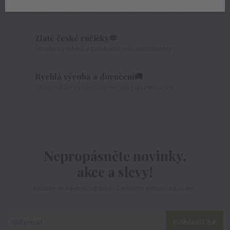
Osobní i vtipná věnování a motivy, u nás si vyberete
Zlaté české ručičky🫶
Stovky výrobků z produkce naší vlastní dílny
Rychlá výroba a doručení🚚
Osobní dárky expedujeme již od druhého dne
Nepropásněte novinky,
akce a slevy!
Můžete se kdykoli odhlásit. Zasíláme jednou za 14 dní.
Přihlásit se