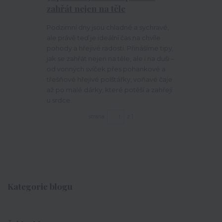
zahřát nejen na těle
Podzimní dny jsou chladné a sychravé,
ale právě teď je ideální čas na chvíle
pohody a hřejivé radosti. Přinášíme tipy,
jak se zahřát nejen na těle, ale i na duši –
od vonných svíček přes pohankové a
třešňové hřejivé polštářky, voňavé čaje
až po malé dárky, které potěší a zahřejí
u srdce.
strana
z 1
Kategorie blogu