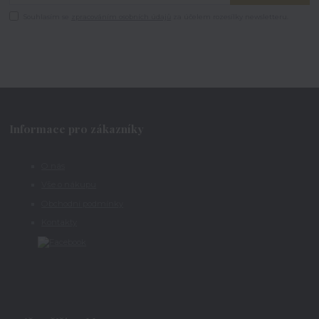
Souhlasím se
zpracováním osobních údajů
za účelem rozesílky newsletteru.
Informace pro zákazníky
O nás
Vše o nákupu
Obchodní podmínky
Kontakty