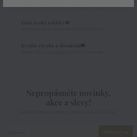
Osobní i vtipná věnování a motivy, u nás si vyberete
Zlaté české ručičky🫶
Stovky výrobků z produkce naší vlastní dílny
Rychlá výroba a doručení🚚
Osobní dárky expedujeme již od druhého dne
Nepropásněte novinky,
akce a slevy!
Můžete se kdykoli odhlásit. Zasíláme jednou za 14 dní.
Přihlásit se