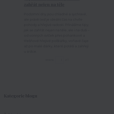
zahřát nejen na těle
Podzimní dny jsou chladné a sychravé,
ale právě teď je ideální čas na chvíle
pohody a hřejivé radosti. Přinášíme tipy,
jak se zahřát nejen na těle, ale i na duši –
od vonných svíček přes pohankové a
třešňové hřejivé polštářky, voňavé čaje
až po malé dárky, které potěší a zahřejí
u srdce.
strana
z 1
Kategorie blogu