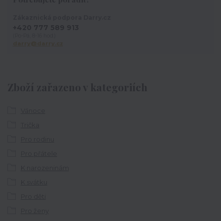
Zákaznická podpora Darry.cz
+420 777 589 913
(Po-Pá, 8-16 hod.)
darry@darry.cz
Zboží zařazeno v kategoriích
Vánoce
Trička
Pro rodinu
Pro přátele
K narozeninám
K svátku
Pro děti
Pro ženy