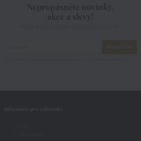
Nepropásněte novinky,
akce a slevy!
Můžete se kdykoli odhlásit. Zasíláme jednou za 14 dní.
Přihlásit se
Souhlasím se
zpracováním osobních údajů
za účelem rozesílky newsletteru.
Informace pro zákazníky
O nás
Vše o nákupu