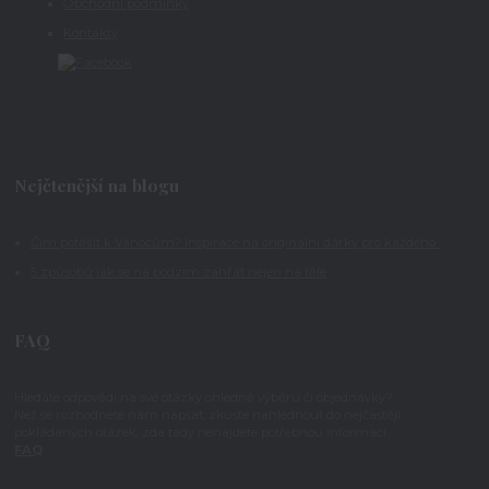
Obchodní podmínky
Kontakty
Nejčtenější na blogu
Čím potěšit k Vánocům? Inspirace na originální dárky pro každého
5 způsobů jak se na podzim zahřát nejen na těle
FAQ
Hledáte odpovědi na své otázky ohledně výběru či objednávky?
Než se rozhodnete nám napsat, zkuste nahlédnout do nejčastěji
pokládaných otázek, zda tady nenajdete potřebnou informaci.
FAQ