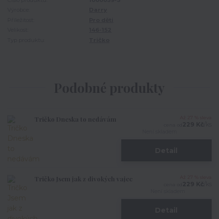
Číslo produktu:
1000059-5
Výrobce:
Darry
Příležitost:
Pro děti
Velikost:
146-152
Typ produktu:
Tričko
Podobné produkty
Tričko Dneska to nedávám
Až 27 % sleva
229 Kč
/
ks
cena od
Není skladem
Detail
Tričko Jsem jak z divokých vajec
Až 27 % sleva
229 Kč
/
ks
cena od
Není skladem
Detail