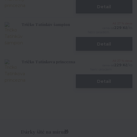
Detail
Tričko Tatínkův šampion
Až 27 % sleva
229 Kč
/
ks
cena od
Není skladem
Detail
Tričko Tatínkova princezna
Až 27 % sleva
229 Kč
/
ks
cena od
Není skladem
Detail
Dárky šité na míru🎁