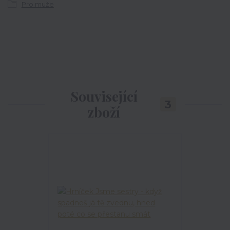
Pro muže
Související
3
zboží
TOP produkt