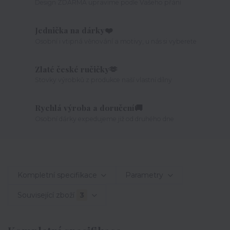
Design ZDARMA upravíme podle Vašeho přání
Jednička na dárky❤️
Osobní i vtipná věnování a motivy, u nás si vyberete
Zlaté české ručičky🫶
Stovky výrobků z produkce naší vlastní dílny
Rychlá výroba a doručení🚚
Osobní dárky expedujeme již od druhého dne
Kompletní specifikace
Parametry
Související zboží
3