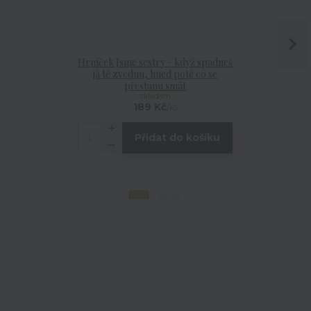
Hrníček Jsme sestry - když spadneš
Hrníček 
já tě zvednu, hned poté co se
přestanu smát
skladem
189 Kč
/
ks
Přidat do košíku