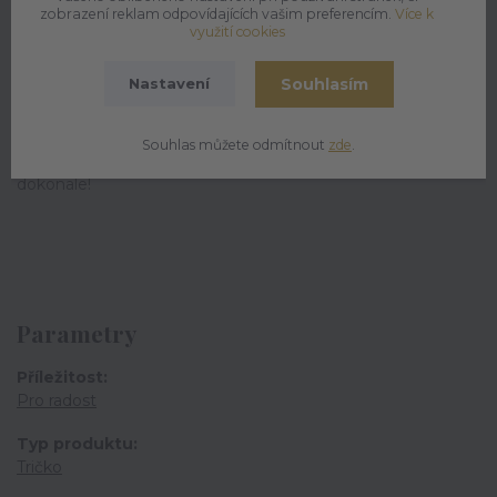
zobrazení reklam odpovídajících vašim preferencím.
Více k
nedávám“
využití cookies
dostupné ve velikostech pro děti i dospělé
unisex střih vhodný pro každého
Souhlasím
Nastavení
originální dárek, který zaručeně pobaví
Přidejte do svého šatníku kousek, který za vás mluví, když
Souhlas můžete odmítnout
zde
.
se vám prostě nechce – protože tohle tričko to vystihne
dokonale!
Parametry
Příležitost
Pro radost
Typ produktu
Tričko