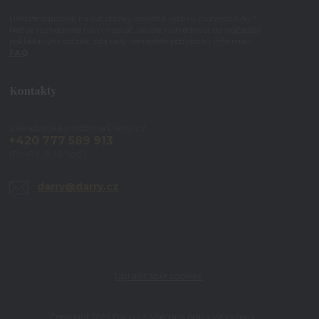
Hledáte odpovědi na své otázky ohledně výběru či objednávky?
Než se rozhodnete nám napsat, zkuste nahlédnout do nejčastěji
pokládaných otázek, zda tady nenajdete potřebnou informaci.
FAQ
Kontakty
Zákaznická podpora Darry.cz
+420 777 589 913
(Po-Pá, 8-16 hod.)
darry@darry.cz
Upravit sběr cookies.
Copyright 2025 Darry.cz. Všechna práva vyhrazena.