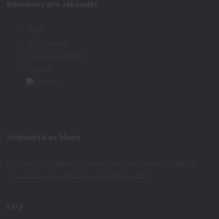
Informace pro zákazníky
O nás
Vše o nákupu
Obchodní podmínky
Kontakty
Nejčtenější na blogu
Čím potěšit k Vánocům? Inspirace na originální dárky pro každého
5 způsobů jak se na podzim zahřát nejen na těle
FAQ