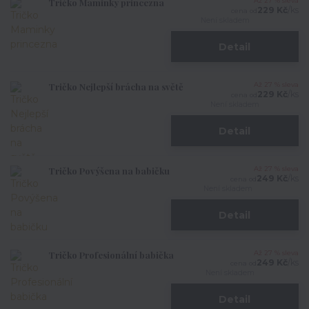
Tričko Maminky princezna
Až 27 % sleva
229 Kč
/
ks
cena od
Není skladem
Detail
Tričko Nejlepší brácha na světě
Až 27 % sleva
229 Kč
/
ks
cena od
Není skladem
Detail
Tričko Povýšena na babičku
Až 27 % sleva
249 Kč
/
ks
cena od
Není skladem
Detail
Tričko Profesionální babička
Až 27 % sleva
249 Kč
/
ks
cena od
Není skladem
Detail