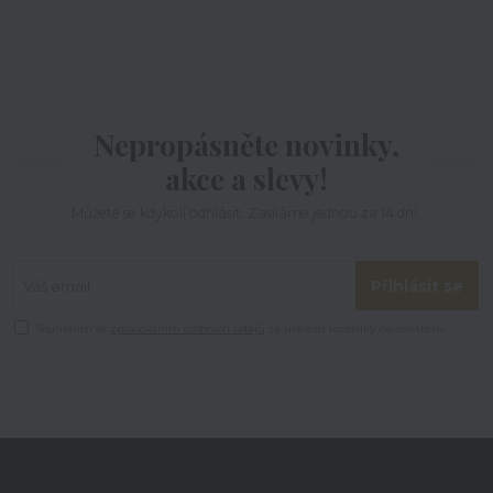
Nepropásněte novinky,
akce a slevy!
Můžete se kdykoli odhlásit. Zasíláme jednou za 14 dní.
Přihlásit se
Souhlasím se
zpracováním osobních údajů
za účelem rozesílky newsletteru.