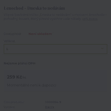
Lenochod - Dneska to nedávám
Vtipné bavlněné tričko „Dneska to nedávám“ s motivem lenochoda –
pohodlný kousek, který přesně vystihne vaše nálady.
celý popis
Dostupnost
Není skladem
Velikost
Nejsme plátci DPH
259 Kč
/
ks
Momentálně není k dispozici
Číslo produktu:
1000054-9
Výrobce:
Darry