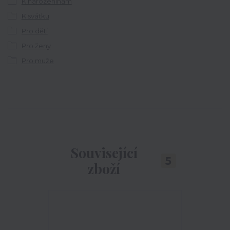
K narozeninám
K svátku
Pro děti
Pro ženy
Pro muže
Související
5
zboží
TOP produkt
Akce