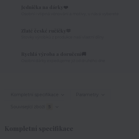
Jednička na dárky❤️
Osobní i vtipná věnování a motivy, u nás si vyberete
Zlaté české ručičky🫶
Stovky výrobků z produkce naší vlastní dílny
Rychlá výroba a doručení🚚
Osobní dárky expedujeme již od druhého dne
Kompletní specifikace
Parametry
Související zboží
5
Kompletní specifikace