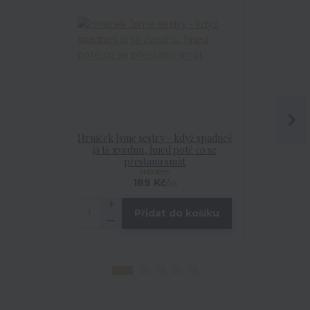
Hrníček Jsme sestry - když spadneš
Nára
já tě zvednu, hned poté co se
přestanu smát
skladem
189 Kč
/
ks
Přidat do košíku