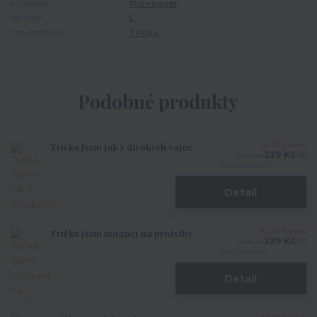
Příležitost:
Pro radost
Velikost:
L
Typ produktu:
Tričko
Podobné produkty
Tričko Jsem jak z divokých vajec
Až 26 % sleva
229 Kč
/
ks
cena od
Není skladem
Detail
Tričko Jsem magnet na průšvihy
Až 27 % sleva
229 Kč
/
ks
cena od
Není skladem
Detail