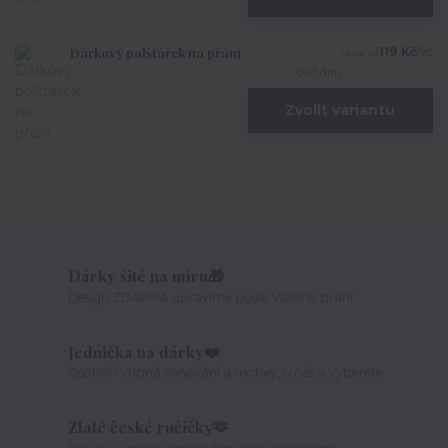
Dárkový polštářek na přání
119 Kč
/
ks
cena od
do 3 dnů
Zvolit variantu
Dárky šité na míru🎁
Design ZDARMA upravíme podle Vašeho přání
Jednička na dárky❤️
Osobní i vtipná věnování a motivy, u nás si vyberete
Zlaté české ručičky🫶