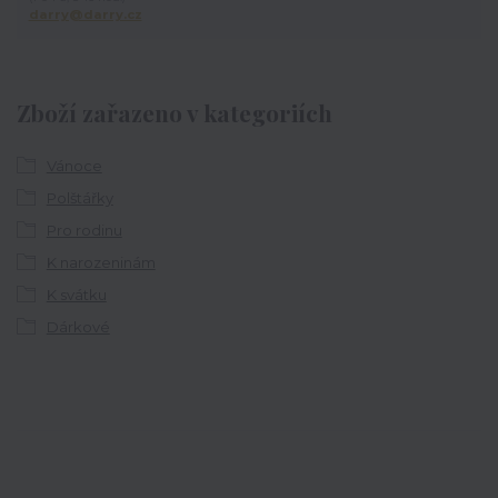
darry@darry.cz
Zboží zařazeno v kategoriích
Vánoce
Polštářky
Pro rodinu
K narozeninám
K svátku
Dárkové