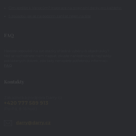
Čím potěšit k Vánocům? Inspirace na originální dárky pro každého
5 způsobů jak se na podzim zahřát nejen na těle
FAQ
Hledáte odpovědi na své otázky ohledně výběru či objednávky?
Než se rozhodnete nám napsat, zkuste nahlédnout do nejčastěji
pokládaných otázek, zda tady nenajdete potřebnou informaci.
FAQ
Kontakty
Zákaznická podpora Darry.cz
+420 777 589 913
(Po-Pá, 8-16 hod.)
darry@darry.cz