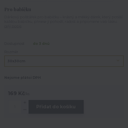
Pro babičku
Dárkový polštářek pro babičku – krásný a měkký dárek, který potěší
každou babičku, přinese jí pohodlí, radost a připomene vaši lásku.
celý popis
Dostupnost
do 3 dnů
Rozměr
Nejsme plátci DPH
169 Kč
/
ks
Přidat do košíku