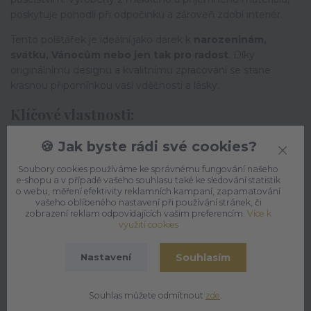
poskytuje pohodlí při odpočinku a zároveň zdobí interiér.
Tento polštářek je ideální jako dárek k
narozeninám,
svátku, Vánocům nebo jen tak pro radost
. Díky
originálnímu designu a kvalitnímu zpracování se stane
krásnou připomínkou vaší vděčnosti a lásky.
Klíčové vlastnosti:
Měkký a příjemný materiál na dotek
🍪 Jak byste rádi své cookies?
Stylový design s motivem pro babičku
Praktická dekorace i pohodlný doplněk
Soubory cookies používáme ke správnému fungování našeho
e-shopu a v případě vašeho souhlasu také ke sledování statistik
Perfektní dárek k narozeninám, svátku či Vánocům
o webu, měření efektivity reklamních kampaní, zapamatování
Kvalitní provedení a snadná údržba
vašeho oblíbeného nastavení při používání stránek, či
zobrazení reklam odpovídajících vašim preferencím.
Více k
Polštářek vykouzlí úsměv a bude každý den připomínat, jak
využití cookies
moc je babička důležitá.
Souhlasím
Nastavení
Materiál:
potah (100% polyester), výplň (100% duté vlákno)
Souhlas můžete odmítnout
zde
.