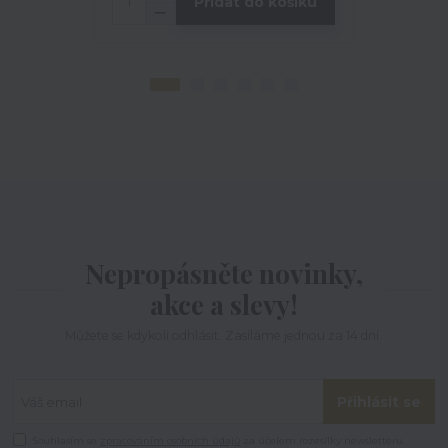
Přidat do košíku
Nepropásněte novinky,
akce a slevy!
Můžete se kdykoli odhlásit. Zasíláme jednou za 14 dní.
Přihlásit se
Souhlasím se
zpracováním osobních údajů
za účelem rozesílky newsletteru.