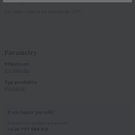
Rozměry:
20x20cm, 30x30cm, 40x40cm
Lze prát v pračce při teplotě do 40°C
Parametry
Příležitost
Pro babičku
Typ produktu
Polštářek
Potřebujete poradit?
Zákaznická podpora Darry.cz
+420 777 589 913
(Po-Pá, 8-16 hod.)