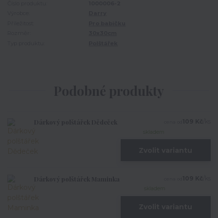
Číslo produktu:
1000006-2
Výrobce:
Darry
Příležitost:
Pro babičku
Rozměr:
30x30cm
Typ produktu:
Polštářek
Podobné produkty
Dárkový polštářek Dědeček
109 Kč
/
ks
cena od
skladem
Zvolit variantu
Dárkový polštářek Maminka
109 Kč
/
ks
cena od
skladem
Zvolit variantu