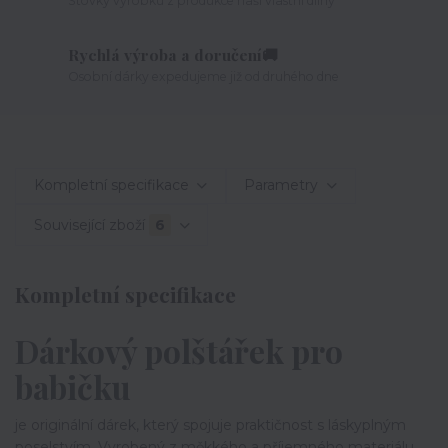
Stovky výrobků z produkce naší vlastní dílny
Rychlá výroba a doručení🚚
Osobní dárky expedujeme již od druhého dne
Kompletní specifikace
Parametry
Související zboží
6
Kompletní specifikace
Dárkový polštářek pro
babičku
je originální dárek, který spojuje praktičnost s láskyplným
poselstvím. Vyrobený z měkkého a příjemného materiálu,