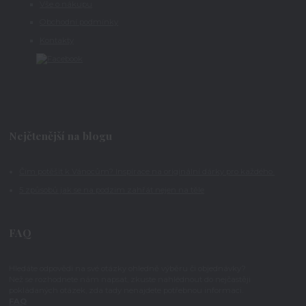
Vše o nákupu
Obchodní podmínky
Kontakty
Nejčtenější na blogu
Čím potěšit k Vánocům? Inspirace na originální dárky pro každého
5 způsobů jak se na podzim zahřát nejen na těle
FAQ
Hledáte odpovědi na své otázky ohledně výběru či objednávky?
Než se rozhodnete nám napsat, zkuste nahlédnout do nejčastěji
pokládaných otázek, zda tady nenajdete potřebnou informaci.
FAQ