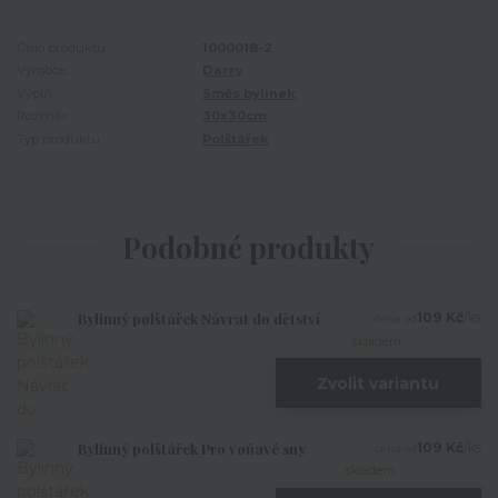
Číslo produktu:
1000018-2
Výrobce:
Darry
Výplň:
Směs bylinek
Rozměr:
30x30cm
Typ produktu:
Polštářek
Podobné produkty
Bylinný polštářek Návrat do dětství
109 Kč
/
ks
cena od
skladem
Zvolit variantu
Bylinný polštářek Pro voňavé sny
109 Kč
/
ks
cena od
skladem