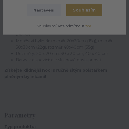
Specifikace:
Souhlasím
Nastavení
Materiál: Svrchní látka - 100% bavlna, výplň - duté
vlákno + směs bylin)
Souhlas můžete odmítnout
zde
.
Obsažené bylinky: mateřídouška nať, lípa květ, černý
bez květ
Množství bylinek: rozměr 20x20cm (15g), rozměr
30x30cm (22g), rozměr 40x40cm (35g)
Rozměry: 20 x 20 cm, 30 x 30 cm, 40 x 40 cm
Barvy k dispozici: dle skladové dostupnosti
Získejte klidnější noci s ručně šitým polštářkem
plněným bylinkami!
Parametry
Typ produktu