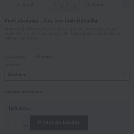
Proti chrápání - lípa, bez, mateřídouška
Bylinkový polštářek proti chrápání – přírodní směs lípy, bezu a
mateřídoušky pro snadnější dýchání, klidný spánek a pohodlnou
relaxaci.
celý popis
Dostupnost
skladem
Rozměr
Nejsme plátci DPH
169 Kč
/
ks
Přidat do košíku