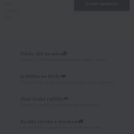
Zvolit variantu
Dárky šité na míru🎁
Design ZDARMA upravíme podle Vašeho přání
Jednička na dárky❤️
Osobní i vtipná věnování a motivy, u nás si vyberete
Zlaté české ručičky🫶
Stovky výrobků z produkce naší vlastní dílny
Rychlá výroba a doručení🚚
Osobní dárky expedujeme již od druhého dne