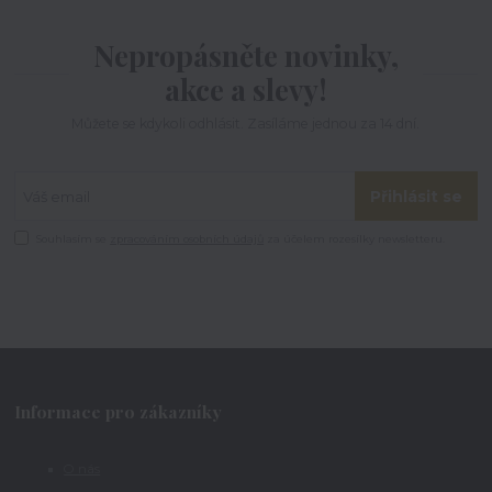
Nepropásněte novinky,
akce a slevy!
Můžete se kdykoli odhlásit. Zasíláme jednou za 14 dní.
Přihlásit se
Souhlasím se
zpracováním osobních údajů
za účelem rozesílky newsletteru.
Informace pro zákazníky
O nás