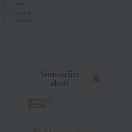
K svátku
K Valentýnu
Bylinkové
Související
5
zboží
TOP produkt
TOP produkt
Novinka
Novinka