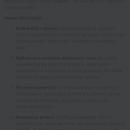
dýchacích cest a snižují chrápání. Zde jsou klíčové vlastnosti
tohoto výrobku:
Hlavní Vlastnosti:
Ručně šitý s láskou:
Každý polštářek je vyroben
ručně s pečlivostí a pozorností k detailům. To zaručuje
vysokou kvalitu zpracování a jedinečnost každého
kusu.
Bylinky pro uvolnění dýchacích cest:
Speciálně
vybrané bylinky jsou známy svými uklidňujícími
vlastnostmi a schopností uvolňovat dutiny. Pomáhají
snižovat chrápání a zlepšují kvalitu spánku.
Přírodní materiály:
Povrchová látka je vyrobena z
100% bavlny, což poskytuje jemný a příjemný dotek
na vaší kůži. Materiály jsou pečlivě vybrány pro
maximální komfort.
Bezpečné plnění:
Bylinky jsou obaleny dutým
vláknem, což zabraňuje tomu, aby procházely látkou a
píchaly. To zajišťuje bezpečné a pohodlné používání