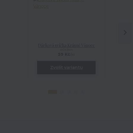
Dárková svíčka Krásné Vánoce
Dárková
skladem
59 Kč
/
ks
Zvolit variantu
Zv