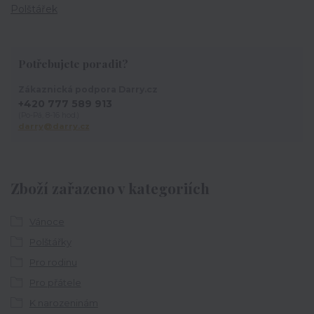
Polštářek
Potřebujete poradit?
Zákaznická podpora Darry.cz
+420 777 589 913
(Po-Pá, 8-16 hod.)
darry@darry.cz
Zboží zařazeno v kategoriích
Vánoce
Polštářky
Pro rodinu
Pro přátele
K narozeninám