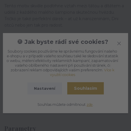
Tento motiv skvěle podtrhne vztah mezi tátou a dítětem a
udělá z každého malého šampiona skutečnou hvězdu.
Tričko je také perfektní dárek – ať už k narozeninám, Dni
otců nebo jen tak pro radost.
✨
Proč koupit tričko „Tatínkův šampion“ právě teď:
🍪 Jak byste rádi své cookies?
100% bavlna pro maximální pohodlí
Soubory cookies používáme ke správnému fungování našeho
originální potisk
„Tatínkův šampion“
e-shopu a v případě vašeho souhlasu také ke sledování statistik
unisex střih vhodný pro kluky i holky
o webu, měření efektivity reklamních kampaní, zapamatování
ideální na každý den i jako dárek
vašeho oblíbeného nastavení při používání stránek, či
zobrazení reklam odpovídajících vašim preferencím.
Více k
využití cookies
Nechte svého malého šampiona zazářit v tričku, které
řekne vše za něj – že jeho největším hrdinou je právě
Souhlasím
Nastavení
tatínek! 🏆
Souhlas můžete odmítnout
zde
.
Parametry