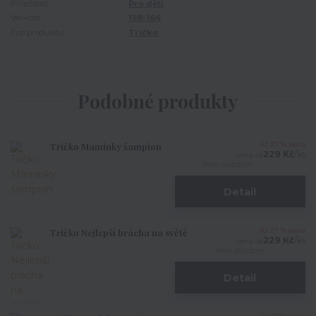
Příležitost:
Pro děti
Velikost:
158-164
Typ produktu:
Tričko
Podobné produkty
Tričko Maminky šampion
Až 27 % sleva
229 Kč
/
ks
cena od
Není skladem
Detail
Tričko Nejlepší brácha na světě
Až 27 % sleva
229 Kč
/
ks
cena od
Není skladem
Detail