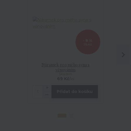
- 8 %
75 Kč
Náramek pro mého syna s
Hrníč
věnováním
Skladem
69 Kč
/
ks
Přidat do košíku