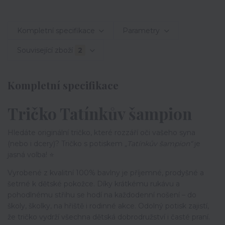
Kompletní specifikace
Parametry
Související zboží
2
Kompletní specifikace
Tričko Tatínkův šampion
Hledáte originální tričko, které rozzáří oči vašeho syna
(nebo i dcery)? Tričko s potiskem
„Tatínkův šampion“
je
jasná volba! ⭐
Vyrobené z kvalitní 100% bavlny je příjemné, prodyšné a
šetrné k dětské pokožce. Díky krátkému rukávu a
pohodlnému střihu se hodí na každodenní nošení – do
školy, školky, na hřiště i rodinné akce. Odolný potisk zajistí,
že tričko vydrží všechna dětská dobrodružství i časté praní.