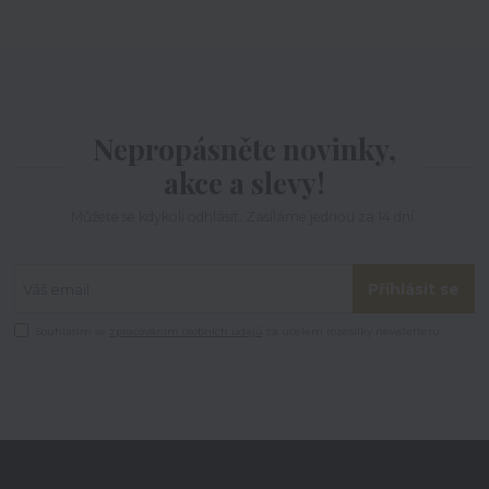
Nepropásněte novinky,
akce a slevy!
Můžete se kdykoli odhlásit. Zasíláme jednou za 14 dní.
Přihlásit se
Souhlasím se
zpracováním osobních údajů
za účelem rozesílky newsletteru.