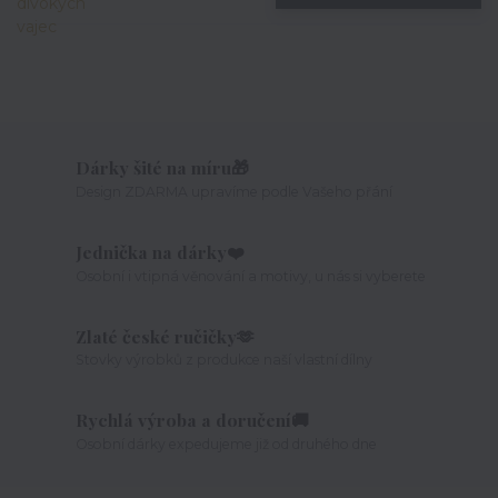
Dárky šité na míru🎁
Design ZDARMA upravíme podle Vašeho přání
Jednička na dárky❤️
Osobní i vtipná věnování a motivy, u nás si vyberete
Zlaté české ručičky🫶
Stovky výrobků z produkce naší vlastní dílny
Rychlá výroba a doručení🚚
Osobní dárky expedujeme již od druhého dne