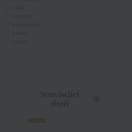
Trička
Pro rodinu
K narozeninám
K svátku
Pro děti
Související
2
zboží
Novinka
TOP produkt