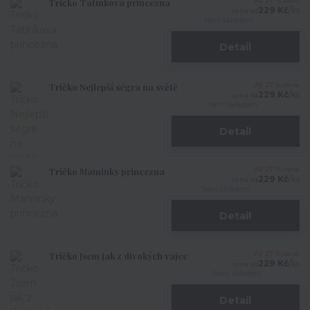
Tričko Tatínkova princezna
Až 27 % sleva
229 Kč
/
ks
cena od
Není skladem
Detail
Tričko Nejlepší ségra na světě
Až 27 % sleva
229 Kč
/
ks
cena od
Není skladem
Detail
Tričko Maminky princezna
Až 27 % sleva
229 Kč
/
ks
cena od
Není skladem
Detail
Tričko Jsem jak z divokých vajec
Až 27 % sleva
229 Kč
/
ks
cena od
Není skladem
Detail