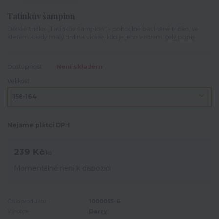
Tatínkův šampion
Dětské tričko „Tatínkův šampion“ – pohodlné bavlněné tričko, ve
kterém každý malý hrdina ukáže, kdo je jeho vzorem.
celý popis
Dostupnost
Není skladem
Velikost
Nejsme plátci DPH
239 Kč
/
ks
Momentálně není k dispozici
Číslo produktu:
1000055-6
Výrobce:
Darry