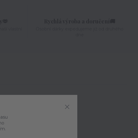
ky🫶
Rychlá výroba a doručení🚚
aší vlastní
Osobní dárky expedujeme již od druhého
dne
Parametry
Příležitost
lasu
ho
Pro děti
ím.
Typ produktu