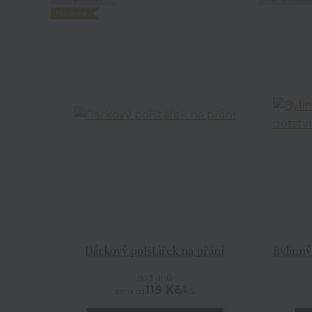
Novinka
Dárkový polštářek na přání
Bylinný
do 3 dnů
119 Kč
/
ks
cena od