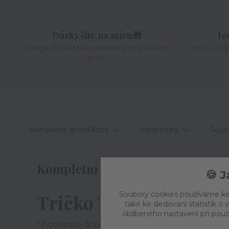
Dárky šité na míru🎁
Je
Design ZDARMA upravíme podle Vašeho
Osobní i vti
přání
Kompletní specifikace
Parametry
Souvi
Kompletní specifikace
🍪 
Soubory cookies používáme ke
Tričko Tatínkova prin
také ke sledování statistik 
oblíbeného nastavení při použ
Chcete své dceři vykouzlit úsměv na tváři? Pak 