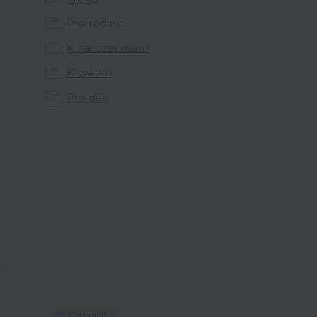
Pro rodinu
K narozeninám
K svátku
Pro děti
TOP produkt