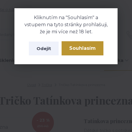
še o nákupu
Kontakty
Blog
Kliknutím na "Souhlasím" a
vstupem na tyto stránky prohlašuji,
že je mi více než 18 let.
Hledat
Souhlasím
Odejít
Sklenice na víno
Čokolády
Hrníčky
Trička
Úvod
Trička
Tričko Tatínkova princezna
Tričko Tatínkova princezn
- 23 %
Tatínkova princez
299 Kč
Dětské tričko s potiske