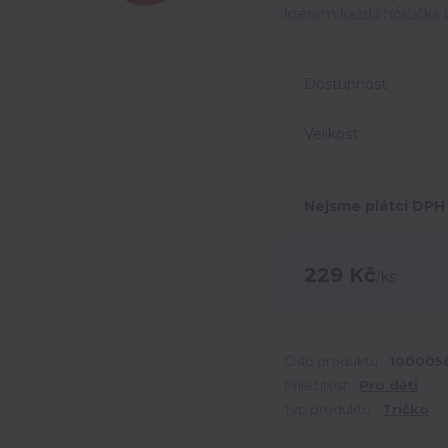
kterém každá holčička uk
Dostupnost
Velikost
Nejsme plátci DPH
229 Kč
/
ks
Číslo produktu:
100005
Příležitost:
Pro děti
Typ produktu:
Tričko