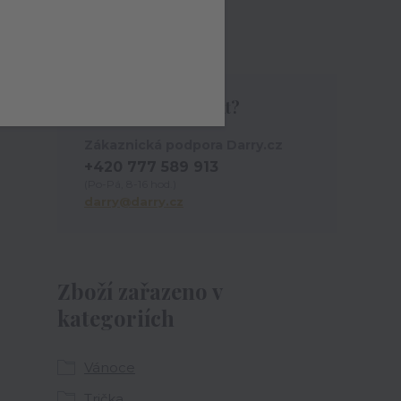
Tričko
Potřebujete poradit?
Zákaznická podpora Darry.cz
+420 777 589 913
(Po-Pá, 8-16 hod.)
darry@darry.cz
Zboží zařazeno v
kategoriích
Vánoce
Trička