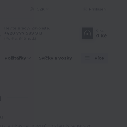
CZK
Přihlášení
Nevíte si rady? Zavolejte.
0
ks
+420 777 589 913
0 Kč
(Po-Pá, 8-16 hod.)
Polštářky
Svíčky a vosky
Více
a
na
m „Tatínkova princezna“ – roztomilý kousek, ve