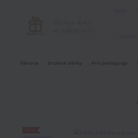
O nás
V
Vánoce
Drobné dárky
Pro pedagogy
Akce