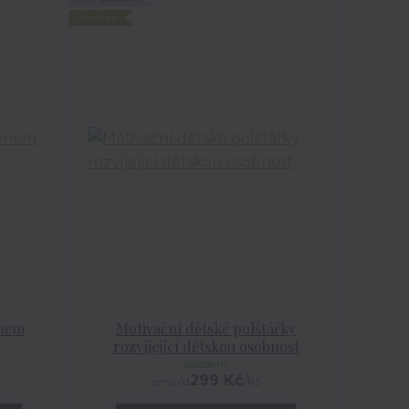
Novinka
énem
Motivační dětské polštářky
rozvíjející dětskou osobnost
skladem
299 Kč
/
ks
cena od