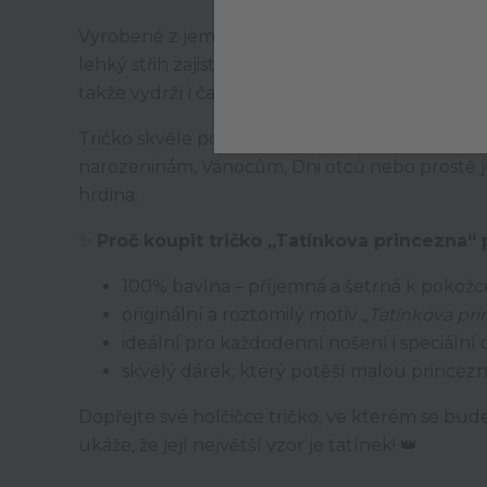
Vyrobené z jemné 100% bavlny, je pohodlné, pr
lehký střih zajistí volnost pohybu při hraní doma, 
takže vydrží i časté praní a každodenní nošení.
Tričko skvěle podtrhne krásný vztah mezi tatí
narozeninám, Vánocům, Dni otců nebo prostě jen
hrdina.
✨
Proč koupit tričko „Tatínkova princezna“ 
100% bavlna – příjemná a šetrná k pokožc
originální a roztomilý motiv
„Tatínkova pri
ideální pro každodenní nošení i speciální 
skvělý dárek, který potěší malou princeznu
Dopřejte své holčičce tričko, ve kterém se bude
ukáže, že její největší vzor je tatínek! 👑