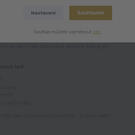
odyšné a šetrné k dětské pokožce. Krátký rukáv a
Souhlasím
Nastavení
ve školce i na hřišti. Potisk je kvalitní a odolný,
Souhlas můžete odmítnout
zde
.
nkem a jeho dcerou. Hodí se jako dárek k
 tak, aby malá princezna ukázala, kdo je její
právě teď:
e
ncezna“
chvíle
 i jejího tátu
 cítit jako opravdová princezna – a které všem