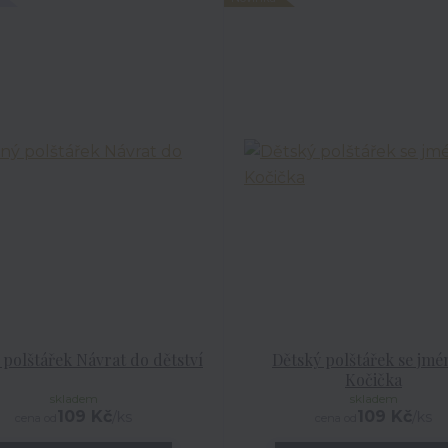
 polštářek Návrat do dětství
Dětský polštářek se jm
Kočička
skladem
skladem
109 Kč
109 Kč
/
ks
/
ks
cena od
cena od