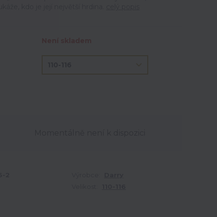
áže, kdo je její největší hrdina.
celý popis
Není skladem
Momentálně není k dispozici
6-2
Výrobce:
Darry
Velikost:
110-116