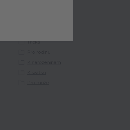
Zboží zařazeno v
kategoriích
Vánoce
Trička
Pro rodinu
K narozeninám
K svátku
Pro muže