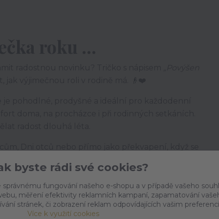
čka roku ...
mit radostnou novinku? Tričko s nápisem
„Povýšen
, jak výjimečnou roli v rodině má. 👴❤️
že je pohodlné, prodyšné a ideální pro každodenní
mfort doma, na procházce i při rodinných setkáních.
ělat radost dlouhá léta.
cům, Dni otců nebo přímo jako překvapení, když se
Jak byste rádi své cookies?
 správnému fungování našeho e-shopu a v případě vašeho souh
o webu, měření efektivity reklamních kampaní, zapamatování vaše
ívání stránek, či zobrazení reklam odpovídajících vašim preferenc
Více k využití cookies