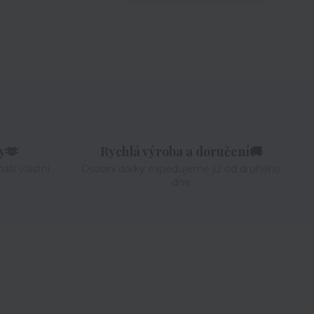
ky🫶
Rychlá výroba a doručení🚚
aší vlastní
Osobní dárky expedujeme již od druhého
dne