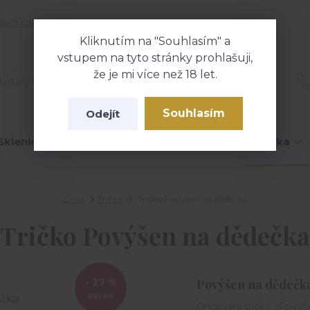
še o nákupu
Kontakty
Blog
Kliknutím na "Souhlasím" a
vstupem na tyto stránky prohlašuji,
že je mi více než 18 let.
Hledat
Souhlasím
Odejít
Sklenice na víno
Čokolády
Hrníčky
Trička
Úvod
Trička
Tričko Povýšen na dědečka
Tričko Povýšen na dědečka
- 27 %
Povýšen na dědečk
339 Kč
Originální tričko „Pový