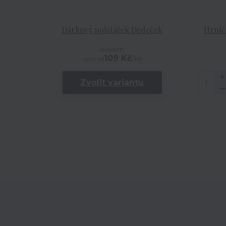
Dárkový polštářek Dědeček
Hrníč
skladem
109 Kč
/
ks
cena od
Zvolit variantu