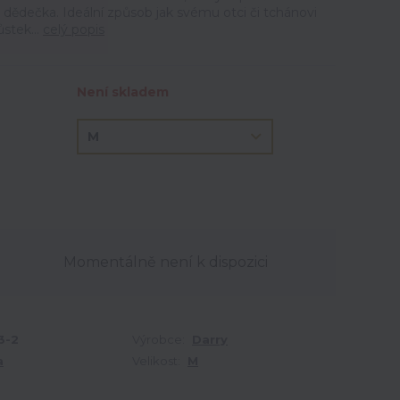
dědečka. Ideální způsob jak svému otci či tchánovi
ůstek...
celý popis
Není skladem
Momentálně není k dispozici
3-2
Výrobce:
Darry
a
Velikost:
M