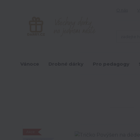
O nás
V
Vánoce
Drobné dárky
Pro pedagogy
Akce