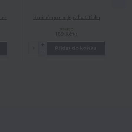
nek
Hrníček pro nejlepšího tatínka
Polšt
skladem
189 Kč
/
ks
Přidat do košíku