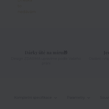
Dárky šité na míru🎁
Je
Design ZDARMA upravíme podle Vašeho
Osobní i vti
přání
Kompletní specifikace
Parametry
Souvi