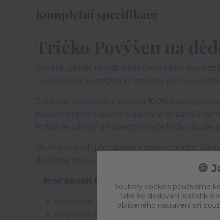
Kompletní specifikace
Tričko Povýšen na děde
Chcete udělat radost dědečkovi nebo mu ozná
na dědečka“
je originální způsob, jak mu ukázat
Tričko je vyrobené z kvalitní 100% bavlny, tak
nošení. Krátký rukáv a klasický střih zaručí ko
Potisk je odolný a nápaditý, takže tričko bude d
Skvěle se hodí jako dárek k narozeninám, Váno
dědeček dozví, že do rodiny přibude vnouče.
🍪 
✨
Proč koupit tričko „Povýšen na dědečka“:
Soubory cookies používáme ke
také ke sledování statistik 
vyrobené z kvalitní 100% bavlny
oblíbeného nastavení při použ
originální a nápaditý potisk