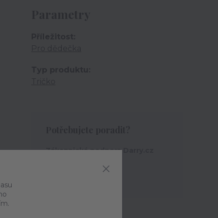
Parametry
Příležitost
Pro dědečka
Typ produktu
Tričko
Potřebujete poradit?
Zákaznická podpora Darry.cz
+420 777 589 913
(Po-Pá, 8-16 hod.)
darry@darry.cz
lasu
ho
ím.