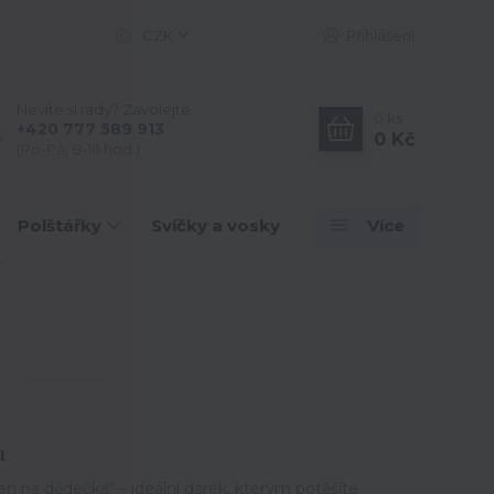
CZK
Přihlášení
Nevíte si rady? Zavolejte.
0
ks
+420 777 589 913
0 Kč
(Po-Pá, 8-16 hod.)
Polštářky
Svíčky a vosky
Více
a
šen na dědečka“ – ideální dárek, kterým potěšíte