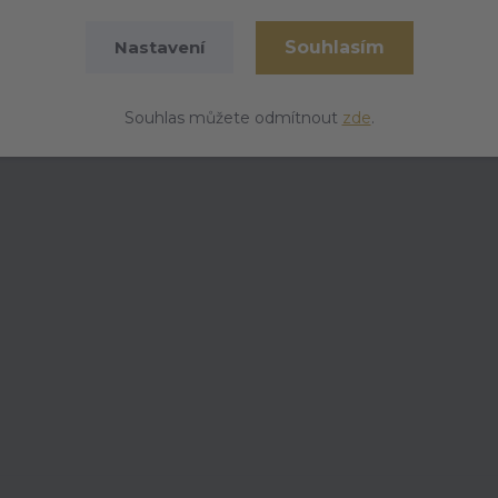
ky
Souhlasím
Nastavení
Souhlas můžete odmítnout
zde
.
vykouzlí úsměv na tváři a připomene mu jeho