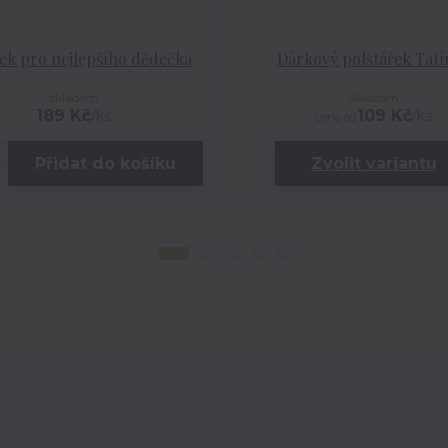
ek pro nejlepšího dědečka
Dárkový polštářek Tatí
skladem
Skladem
189 Kč
109 Kč
/
ks
/
ks
cena od
Přidat do košíku
Zvolit variantu