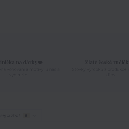
dnička na dárky❤️
Zlaté české ručič
pná věnování a motivy, u nás si
Stovky výrobků z produkce n
vyberete
dílny
sející zboží
8