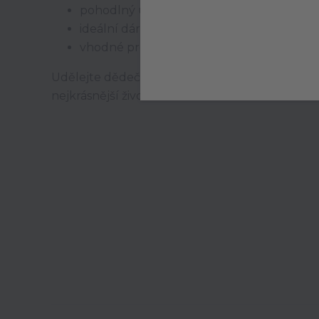
pohodlný unisex střih
ideální dárek pro budoucí i pyšné dědeč
vhodné pro každodenní nošení
Udělejte dědečkovi radost tričkem, které mu 
nejkrásnější životní roli.