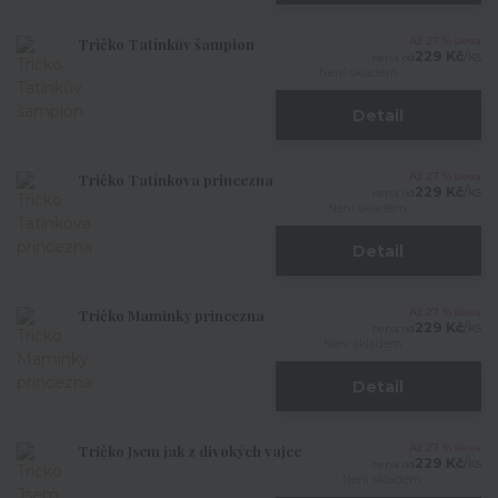
Tričko Tatínkův šampion
Až 27 % sleva
229 Kč
/
ks
cena od
Není skladem
Detail
Tričko Tatínkova princezna
Až 27 % sleva
229 Kč
/
ks
cena od
Není skladem
Detail
Tričko Maminky princezna
Až 27 % sleva
229 Kč
/
ks
cena od
Není skladem
Detail
Tričko Jsem jak z divokých vajec
Až 27 % sleva
229 Kč
/
ks
cena od
Není skladem