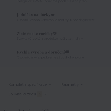
Design ZDARMA upravíme podle Vašeho přání
Jednička na dárky❤️
Osobní i vtipná věnování a motivy, u nás si vyberete
Zlaté české ručičky🫶
Stovky výrobků z produkce naší vlastní dílny
Rychlá výroba a doručení🚚
Osobní dárky expedujeme již od druhého dne
Kompletní specifikace
Parametry
Související zboží
3