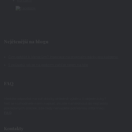
Kontakty
Nejčtenější na blogu
Čím potěšit k Vánocům? Inspirace na originální dárky pro každého
5 způsobů jak se na podzim zahřát nejen na těle
FAQ
Hledáte odpovědi na své otázky ohledně výběru či objednávky?
Než se rozhodnete nám napsat, zkuste nahlédnout do nejčastěji
pokládaných otázek, zda tady nenajdete potřebnou informaci.
FAQ
Kontakty