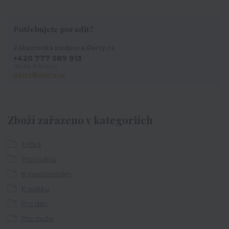
Potřebujete poradit?
Zákaznická podpora Darry.cz
+420 777 589 913
(Po-Pá, 8-16 hod.)
darry@darry.cz
Zboží zařazeno v kategoriích
Trička
Pro rodinu
K narozeninám
K svátku
Pro děti
Pro muže