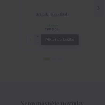
Hrníček Láska - tlapky
Hrníček 
skladem
189 Kč
/
ks
Přidat do košíku
Nepropásněte novinky,