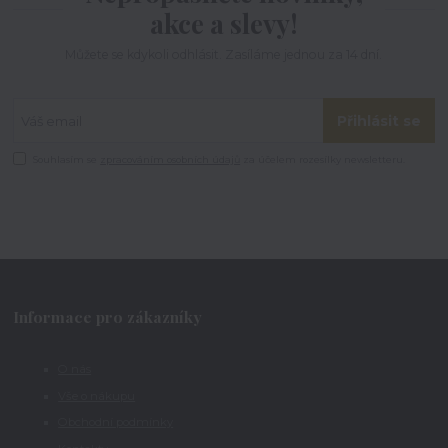
akce a slevy!
Můžete se kdykoli odhlásit. Zasíláme jednou za 14 dní.
Přihlásit se
Souhlasím se
zpracováním osobních údajů
za účelem rozesílky newsletteru.
Informace pro zákazníky
O nás
Vše o nákupu
Obchodní podmínky