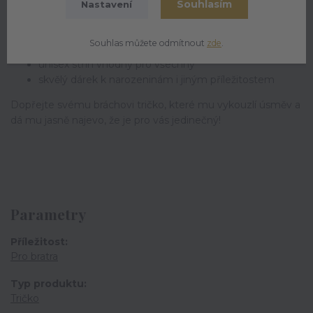
Souhlasím
Nastavení
100% bavlna – pohodlné a příjemné na nošení
originální motiv, který potěší každého bráchu
Souhlas můžete odmítnout
zde
.
dostupné dětské i dospělé velikosti
unisex střih vhodný pro všechny
skvělý dárek k narozeninám i jiným příležitostem
Dopřejte svému bráchovi tričko, které mu vykouzlí úsměv a
dá mu jasně najevo, že je pro vás jedinečný!
Parametry
Příležitost
Pro bratra
Typ produktu
Tričko