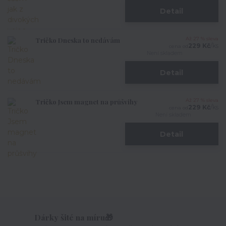
Detail
Tričko Dneska to nedávám
Až 27 % sleva
229 Kč
/
ks
cena od
Není skladem
Detail
Tričko Jsem magnet na průšvihy
Až 27 % sleva
229 Kč
/
ks
cena od
Není skladem
Detail
Dárky šité na míru🎁