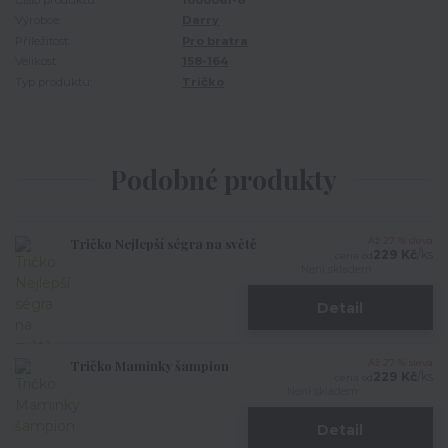
Číslo produktu:
1000061-6
Výrobce:
Darry
Příležitost:
Pro bratra
Velikost:
158-164
Typ produktu:
Tričko
Podobné produkty
Tričko Nejlepší ségra na světě
Až 27 % sleva
229 Kč
/
ks
cena od
Není skladem
Detail
Tričko Maminky šampion
Až 27 % sleva
229 Kč
/
ks
cena od
Není skladem
Detail