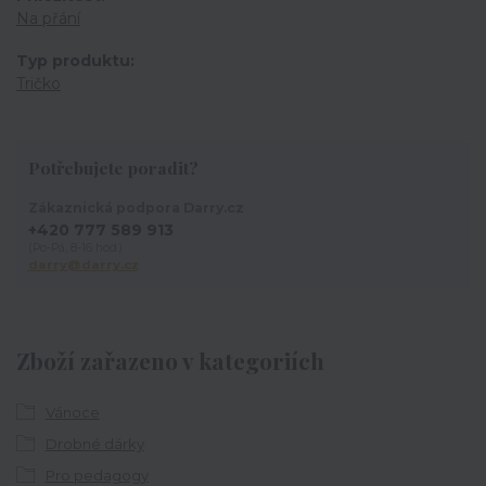
Na přání
Typ produktu
Tričko
Potřebujete poradit?
Zákaznická podpora Darry.cz
+420 777 589 913
(Po-Pá, 8-16 hod.)
darry@darry.cz
Zboží zařazeno v kategoriích
Vánoce
Drobné dárky
Pro pedagogy