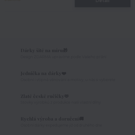
Detail
Dárky šité na míru🎁
Design ZDARMA upravíme podle Vašeho přání
Jednička na dárky❤️
Osobní i vtipná věnování a motivy, u nás si vyberete
Zlaté české ručičky🫶
Stovky výrobků z produkce naší vlastní dílny
Rychlá výroba a doručení🚚
Osobní dárky expedujeme již od druhého dne