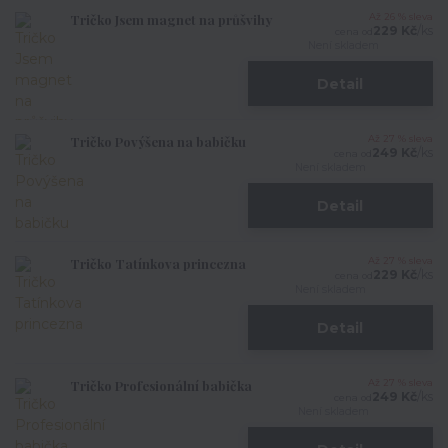
Tričko Jsem magnet na průšvihy
Až 26 % sleva
229 Kč
/
ks
cena od
Není skladem
Detail
Tričko Povýšena na babičku
Až 27 % sleva
249 Kč
/
ks
cena od
Není skladem
Detail
Tričko Tatínkova princezna
Až 27 % sleva
229 Kč
/
ks
cena od
Není skladem
Detail
Tričko Profesionální babička
Až 27 % sleva
249 Kč
/
ks
cena od
Není skladem