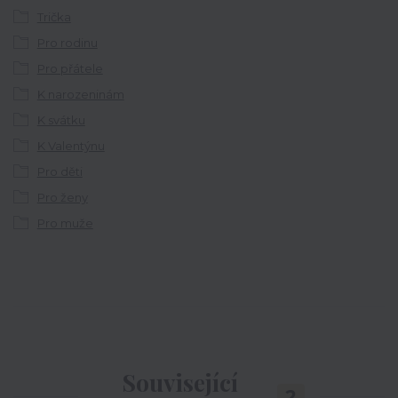
Trička
Pro rodinu
Pro přátele
K narozeninám
K svátku
K Valentýnu
Pro děti
Pro ženy
Pro muže
Související
2