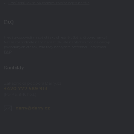
5 způsobů jak se na podzim zahřát nejen na těle
FAQ
Hledáte odpovědi na své otázky ohledně výběru či objednávky?
Než se rozhodnete nám napsat, zkuste nahlédnout do nejčastěji
pokládaných otázek, zda tady nenajdete potřebnou informaci.
FAQ
Kontakty
Zákaznická podpora Darry.cz
+420 777 589 913
(Po-Pá, 8-16 hod.)
darry@darry.cz