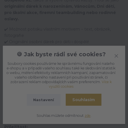
dospělou XL
, takže si vybere opravdu každý. Hodí se jako
originální dárek k narozeninám, Vánocům, Dni dětí,
pro školní akce, firemní teambuilding nebo rodinné
oslavy.
✔️ Možnost potisku vlastním motivem – text, obrázek,
fotografie
✔️ Originální osobní dárek pro děti i dospělé
✔️ Dostupné velikosti od 98 po XL
🍪 Jak byste rádi své cookies?
✔️ Kvalitní potisk a pohodlný materiál - 100% bavlna
✔️ Ideální pro rodinu, přátele, kolegy i školní kolektivy
Soubory cookies používáme ke správnému fungování našeho
e-shopu a v případě vašeho souhlasu také ke sledování statistik
Darujte tričko, které bude přesně podle přání –
praktické,
o webu, měření efektivity reklamních kampaní, zapamatování
osobní a s dotekem vaší kreativity.
vašeho oblíbeného nastavení při používání stránek, či
zobrazení reklam odpovídajících vašim preferencím.
Více k
využití cookies
Souhlasím
Nastavení
Parametry
Souhlas můžete odmítnout
zde
.
Příležitost