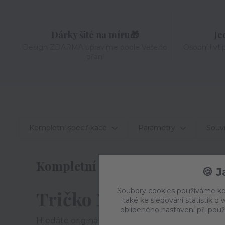
Dárky šité na míru🎁
Je
Design ZDARMA upravíme podle Vašeho
Osobní i vti
přání
Kompletní specifikace
Parametry
Souvi
Kompletní specifikace
🍪 
Soubory cookies používáme ke
Tričko Maminky šamp
také ke sledování statistik 
oblíbeného nastavení při použ
Hledáte originální tričko, které udělá radost v