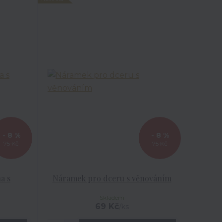
- 8 %
- 8 %
75 Kč
75 Kč
a s
Náramek pro dceru s věnováním
Skladem
69 Kč
/
ks