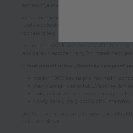
šampion“
je skvělá volba! 🌟
Vyrobené z jemné 100% bavlny, je příjemné na 
rukáv a pohodlný střih zajišťují, že se hodí na k
rodinné výlety. Potisk je odolný, takže vydrží č
Tričko jasně říká, kdo je pro vaše dítě tím nej
jako dárek k narozeninám, Dni matek nebo jen t
✨
Proč pořídit tričko „Maminky šampion“ pr
kvalitní 100% bavlna pro maximální pohod
vtipný a originální potisk
„Maminky šampi
univerzální střih vhodný pro kluky i holky
skvělý dárek, který potěší dítě i maminku
Dopřejte svému malému šampionovi tričko, kter
právě maminka!