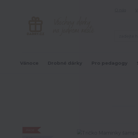
O nás
V
Vánoce
Drobné dárky
Pro pedagogy
Akce