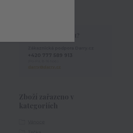
Tričko
Potřebujete poradit?
Zákaznická podpora Darry.cz
+420 777 589 913
(Po-Pá, 8-16 hod.)
darry@darry.cz
Zboží zařazeno v
kategoriích
Vánoce
Trička