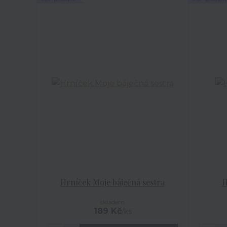
Hrníček Moje báječná sestra
H
skladem
189 Kč
/
ks