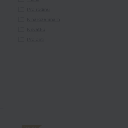
Pro rodinu
K narozeninám
K svátku
Pro děti
Novinka