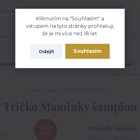
še o nákupu
Kontakty
Blog
Kliknutím na "Souhlasím" a
vstupem na tyto stránky prohlašuji,
že je mi více než 18 let.
Hledat
Souhlasím
Odejít
Sklenice na víno
Čokolády
Hrníčky
Trička
Úvod
Trička
Tričko Maminky šampion
Tričko Maminky šampion
- 23 %
Maminky šampion
299 Kč
Roztomilé dětské bavl