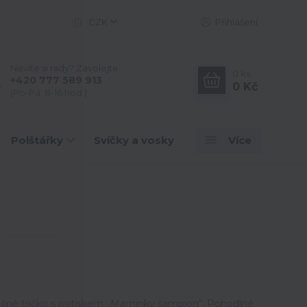
CZK
Přihlášení
Nevíte si rady? Zavolejte.
0
ks
+420 777 589 913
0 Kč
(Po-Pá, 8-16 hod.)
Polštářky
Svíčky a vosky
Více
něné tričko s potiskem „Maminky šampion“. Pohodlné