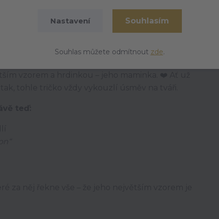
Souhlasím
Nastavení
nošení, prodyšné a šetrné k dětské pokožce. Krátký
aždodenní nošení – do školy, školky, na hřiště i
Souhlas můžete odmítnout
zde
.
asté praní i dětské dobrodružství.
větším vzorem a hrdinkou – jeho maminka. ❤️ Ať už
ak, tohle tričko vždy vykouzlí úsměv na tváři.
ávě teď:
lí
on“
é za něj řekne vše – že jeho největším vzorem je