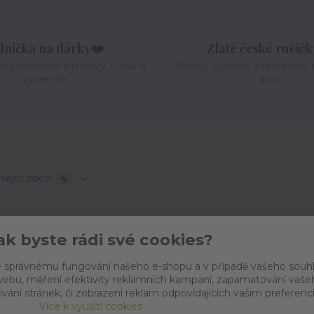
dnička na dárky❤️
Zlaté české ručič
pná věnování a motivy, u nás si
Stovky výrobků z produkce n
vyberete
dílny
sející zboží
4
Jak byste rádi své cookies?
 správnému fungování našeho e-shopu a v případě vašeho souh
ion
o webu, měření efektivity reklamních kampaní, zapamatování vaše
ívání stránek, či zobrazení reklam odpovídajících vašim preferenc
Více k využití cookies
ašemu dítěti i vám? Tričko s potiskem
„Maminky