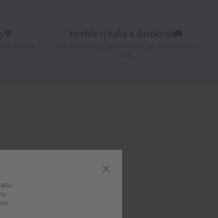
ky🫶
Rychlá výroba a doručení🚚
aší vlastní
Osobní dárky expedujeme již od druhého
dne
Parametry
Příležitost
lasu
ho
Pro děti
ím.
Typ produktu