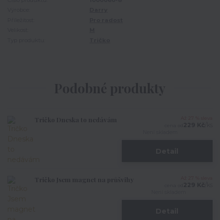
Číslo produktu:
1000060-8
Výrobce:
Darry
Příležitost:
Pro radost
Velikost:
M
Typ produktu:
Tričko
Podobné produkty
Tričko Dneska to nedávám
Až 27 % sleva
229 Kč
/
ks
cena od
Není skladem
Detail
Tričko Jsem magnet na průšvihy
Až 27 % sleva
229 Kč
/
ks
cena od
Není skladem
Detail