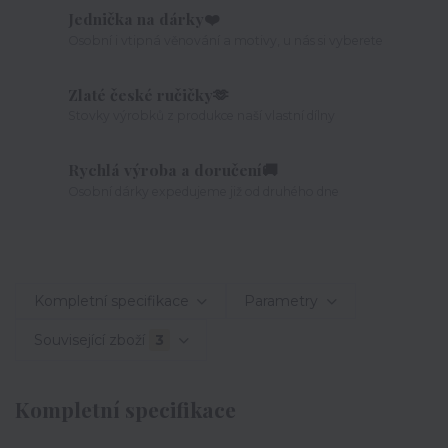
Jednička na dárky❤️
Osobní i vtipná věnování a motivy, u nás si vyberete
Zlaté české ručičky🫶
Stovky výrobků z produkce naší vlastní dílny
Rychlá výroba a doručení🚚
Osobní dárky expedujeme již od druhého dne
Kompletní specifikace
Parametry
Související zboží
3
Kompletní specifikace