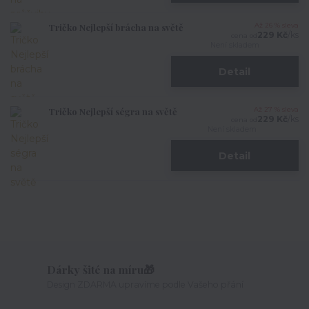
Tričko Nejlepší brácha na světě
Až 26 % sleva
229 Kč
/
ks
cena od
Není skladem
Detail
Tričko Nejlepší ségra na světě
Až 27 % sleva
229 Kč
/
ks
cena od
Není skladem
Detail
Dárky šité na míru🎁
Design ZDARMA upravíme podle Vašeho přání