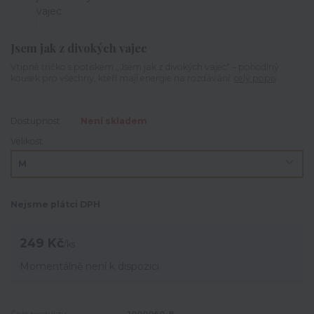
Jsem jak z divokých vajec
Vtipné tričko s potiskem „Jsem jak z divokých vajec“ – pohodlný
kousek pro všechny, kteří mají energie na rozdávání.
celý popis
Dostupnost
Není skladem
Velikost
Nejsme plátci DPH
249 Kč
/
ks
Momentálně není k dispozici