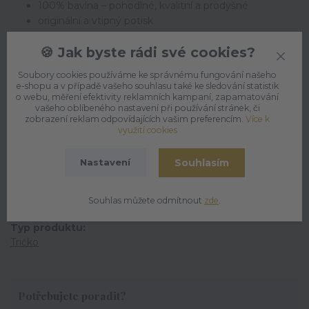
100% bavlna – pohodlné, kvalitní a prodyšné
originální a vtipný potisk
unisex střih pro děti i dospělé
🍪 Jak byste rádi své cookies?
ideální dárek pro malé i velké „divochy“
odolné a vhodné na každý den
Soubory cookies používáme ke správnému fungování našeho
e-shopu a v případě vašeho souhlasu také ke sledování statistik
o webu, měření efektivity reklamních kampaní, zapamatování
vašeho oblíbeného nastavení při používání stránek, či
zobrazení reklam odpovídajících vašim preferencím.
Více k
využití cookies
Parametry
Souhlasím
Nastavení
Příležitost
Pro radost
Souhlas můžete odmítnout
zde
.
Typ produktu
Tričko
Potřebujete poradit?