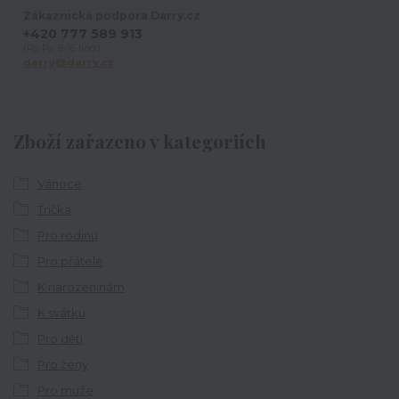
Zákaznická podpora Darry.cz
+420 777 589 913
(Po-Pá, 8-16 hod.)
darry@darry.cz
Zboží zařazeno v kategoriích
Vánoce
Trička
Pro rodinu
Pro přátele
K narozeninám
K svátku
Pro děti
Pro ženy
Pro muže