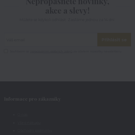
Nepropásněte novinky,
akce a slevy!
Můžete se kdykoli odhlásit. Zasíláme jednou za 14 dní.
Přihlásit se
Souhlasím se
zpracováním osobních údajů
za účelem rozesílky newsletteru.
Informace pro zákazníky
O nás
Vše o nákupu
Obchodní podmínky