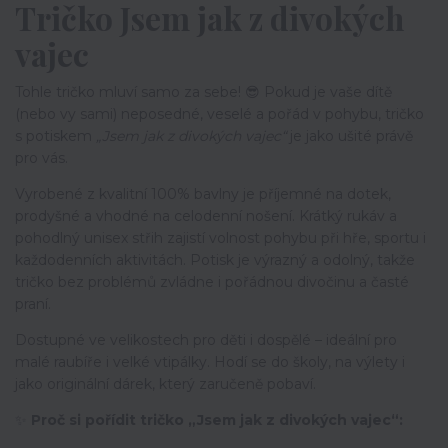
Tričko Jsem jak z divokých
vajec
Tohle tričko mluví samo za sebe! 😎 Pokud je vaše dítě
(nebo vy sami) neposedné, veselé a pořád v pohybu, tričko
s potiskem
„Jsem jak z divokých vajec“
je jako ušité právě
pro vás.
Vyrobené z kvalitní 100% bavlny je příjemné na dotek,
prodyšné a vhodné na celodenní nošení. Krátký rukáv a
pohodlný unisex střih zajistí volnost pohybu při hře, sportu i
každodenních aktivitách. Potisk je výrazný a odolný, takže
tričko bez problémů zvládne i pořádnou divočinu a časté
praní.
Dostupné ve velikostech pro děti i dospělé – ideální pro
malé raubíře i velké vtipálky. Hodí se do školy, na výlety i
jako originální dárek, který zaručeně pobaví.
✨
Proč si pořídit tričko „Jsem jak z divokých vajec“: