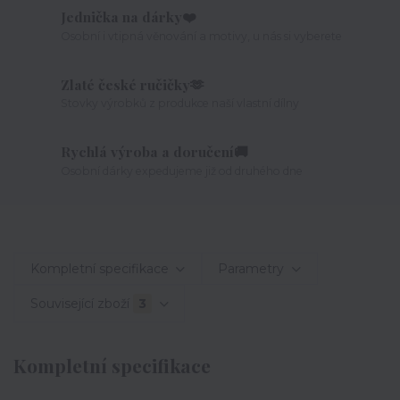
Jednička na dárky❤️
Osobní i vtipná věnování a motivy, u nás si vyberete
Zlaté české ručičky🫶
Stovky výrobků z produkce naší vlastní dílny
Rychlá výroba a doručení🚚
Osobní dárky expedujeme již od druhého dne
Kompletní specifikace
Parametry
Související zboží
3
Kompletní specifikace