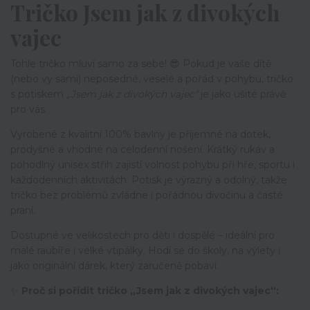
Tričko Jsem jak z divokých
vajec
Tohle tričko mluví samo za sebe! 😎 Pokud je vaše dítě
(nebo vy sami) neposedné, veselé a pořád v pohybu, tričko
s potiskem
„Jsem jak z divokých vajec“
je jako ušité právě
pro vás.
Vyrobené z kvalitní 100% bavlny je příjemné na dotek,
prodyšné a vhodné na celodenní nošení. Krátký rukáv a
pohodlný unisex střih zajistí volnost pohybu při hře, sportu i
každodenních aktivitách. Potisk je výrazný a odolný, takže
tričko bez problémů zvládne i pořádnou divočinu a časté
praní.
Dostupné ve velikostech pro děti i dospělé – ideální pro
malé raubíře i velké vtipálky. Hodí se do školy, na výlety i
jako originální dárek, který zaručeně pobaví.
✨
Proč si pořídit tričko „Jsem jak z divokých vajec“: