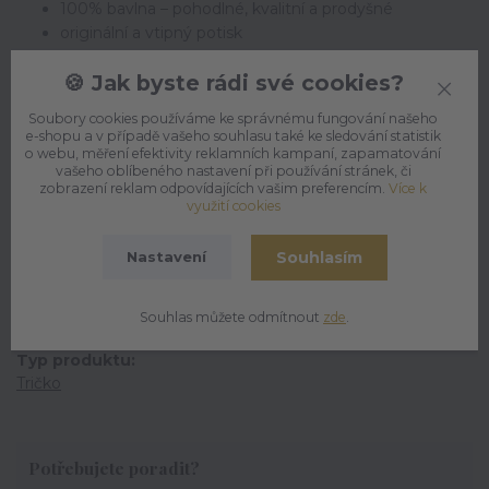
100% bavlna – pohodlné, kvalitní a prodyšné
originální a vtipný potisk
unisex střih pro děti i dospělé
🍪 Jak byste rádi své cookies?
ideální dárek pro malé i velké „divochy“
odolné a vhodné na každý den
Soubory cookies používáme ke správnému fungování našeho
e-shopu a v případě vašeho souhlasu také ke sledování statistik
o webu, měření efektivity reklamních kampaní, zapamatování
vašeho oblíbeného nastavení při používání stránek, či
zobrazení reklam odpovídajících vašim preferencím.
Více k
využití cookies
Parametry
Souhlasím
Nastavení
Příležitost
Pro děti
Souhlas můžete odmítnout
zde
.
Typ produktu
Tričko
Potřebujete poradit?