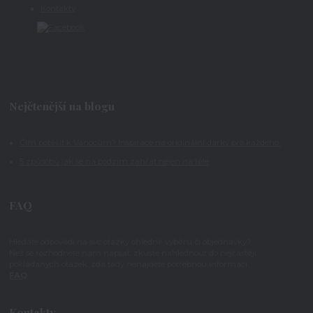
Kontakty
Nejčtenější na blogu
Čím potěšit k Vánocům? Inspirace na originální dárky pro každého
5 způsobů jak se na podzim zahřát nejen na těle
FAQ
Hledáte odpovědi na své otázky ohledně výběru či objednávky?
Než se rozhodnete nám napsat, zkuste nahlédnout do nejčastěji
pokládaných otázek, zda tady nenajdete potřebnou informaci.
FAQ
Kontakty