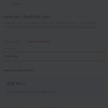
Jsem jak z divokých vajec
Vtipné tričko s potiskem „Jsem jak z divokých vajec“ – pohodlný
kousek pro všechny, kteří mají energie na rozdávání.
celý popis
Dostupnost
Není skladem
Velikost
Nejsme plátci DPH
239 Kč
/
ks
Momentálně není k dispozici