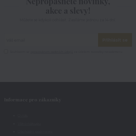
Nepropásněte novinky,
akce a slevy!
Můžete se kdykoli odhlásit. Zasíláme jednou za 14 dní.
Přihlásit se
Souhlasím se
zpracováním osobních údajů
za účelem rozesílky newsletteru.
Informace pro zákazníky
O nás
Vše o nákupu
Obchodní podmínky