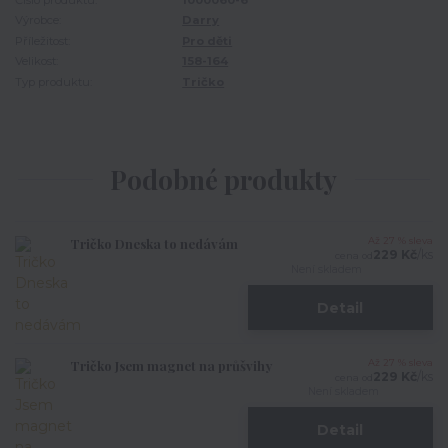
Číslo produktu:
1000060-6
Výrobce:
Darry
Příležitost:
Pro děti
Velikost:
158-164
Typ produktu:
Tričko
Podobné produkty
Tričko Dneska to nedávám
Až 27 % sleva
229 Kč
/
ks
cena od
Není skladem
Detail
Tričko Jsem magnet na průšvihy
Až 27 % sleva
229 Kč
/
ks
cena od
Není skladem
Detail