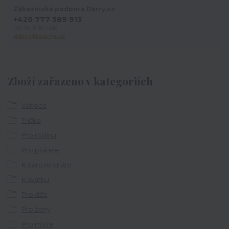
Zákaznická podpora Darry.cz
+420 777 589 913
(Po-Pá, 8-16 hod.)
darry@darry.cz
Zboží zařazeno v kategoriích
Vánoce
Trička
Pro rodinu
Pro přátele
K narozeninám
K svátku
Pro děti
Pro ženy
Pro muže