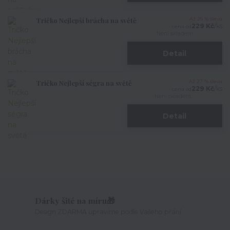
Tričko Nejlepší brácha na světě
Až 26 % sleva
229 Kč
/
ks
cena od
Není skladem
Detail
Tričko Nejlepší ségra na světě
Až 27 % sleva
229 Kč
/
ks
cena od
Není skladem
Detail
Dárky šité na míru🎁
Design ZDARMA upravíme podle Vašeho přání