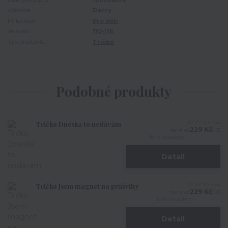
Číslo produktu:
1000060-2
Výrobce:
Darry
Příležitost:
Pro děti
Velikost:
110-116
Typ produktu:
Tričko
Podobné produkty
Tričko Dneska to nedávám
Až 27 % sleva
229 Kč
/
ks
cena od
Není skladem
Detail
Tričko Jsem magnet na průšvihy
Až 27 % sleva
229 Kč
/
ks
cena od
Není skladem
Detail