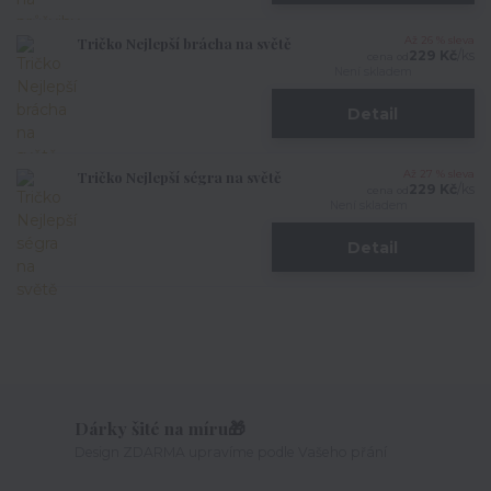
Tričko Nejlepší brácha na světě
Až 26 % sleva
229 Kč
/
ks
cena od
Není skladem
Detail
Tričko Nejlepší ségra na světě
Až 27 % sleva
229 Kč
/
ks
cena od
Není skladem
Detail
Dárky šité na míru🎁
Design ZDARMA upravíme podle Vašeho přání