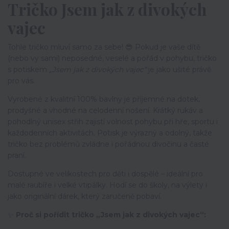
Tričko Jsem jak z divokých
vajec
Tohle tričko mluví samo za sebe! 😎 Pokud je vaše dítě
(nebo vy sami) neposedné, veselé a pořád v pohybu, tričko
s potiskem
„Jsem jak z divokých vajec“
je jako ušité právě
pro vás.
Vyrobené z kvalitní 100% bavlny je příjemné na dotek,
prodyšné a vhodné na celodenní nošení. Krátký rukáv a
pohodlný unisex střih zajistí volnost pohybu při hře, sportu i
každodenních aktivitách. Potisk je výrazný a odolný, takže
tričko bez problémů zvládne i pořádnou divočinu a časté
praní.
Dostupné ve velikostech pro děti i dospělé – ideální pro
malé raubíře i velké vtipálky. Hodí se do školy, na výlety i
jako originální dárek, který zaručeně pobaví.
✨
Proč si pořídit tričko „Jsem jak z divokých vajec“: