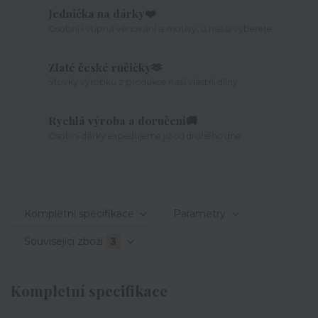
Jednička na dárky❤️
Osobní i vtipná věnování a motivy, u nás si vyberete
Zlaté české ručičky🫶
Stovky výrobků z produkce naší vlastní dílny
Rychlá výroba a doručení🚚
Osobní dárky expedujeme již od druhého dne
Kompletní specifikace
Parametry
Související zboží
3
Kompletní specifikace