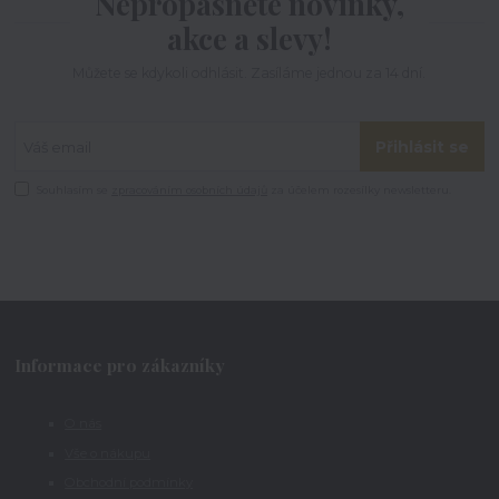
Nepropásněte novinky,
akce a slevy!
Můžete se kdykoli odhlásit. Zasíláme jednou za 14 dní.
Přihlásit se
Souhlasím se
zpracováním osobních údajů
za účelem rozesílky newsletteru.
Informace pro zákazníky
O nás
Vše o nákupu
Obchodní podmínky