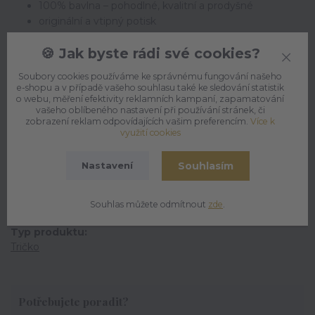
100% bavlna – pohodlné, kvalitní a prodyšné
originální a vtipný potisk
unisex střih pro děti i dospělé
🍪 Jak byste rádi své cookies?
ideální dárek pro malé i velké „divochy“
odolné a vhodné na každý den
Soubory cookies používáme ke správnému fungování našeho
e-shopu a v případě vašeho souhlasu také ke sledování statistik
o webu, měření efektivity reklamních kampaní, zapamatování
vašeho oblíbeného nastavení při používání stránek, či
zobrazení reklam odpovídajících vašim preferencím.
Více k
využití cookies
Parametry
Souhlasím
Nastavení
Příležitost
Pro děti
Souhlas můžete odmítnout
zde
.
Typ produktu
Tričko
Potřebujete poradit?