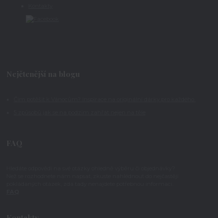
Kontakty
Nejčtenější na blogu
Čím potěšit k Vánocům? Inspirace na originální dárky pro každého
5 způsobů jak se na podzim zahřát nejen na těle
FAQ
Hledáte odpovědi na své otázky ohledně výběru či objednávky?
Než se rozhodnete nám napsat, zkuste nahlédnout do nejčastěji
pokládaných otázek, zda tady nenajdete potřebnou informaci.
FAQ
Kontakty