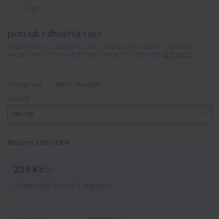
Jsem jak z divokých vajec
Vtipné tričko s potiskem „Jsem jak z divokých vajec“ – pohodlný
kousek pro všechny, kteří mají energie na rozdávání.
celý popis
Dostupnost
Není skladem
Velikost
Nejsme plátci DPH
229 Kč
/
ks
Momentálně není k dispozici