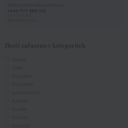
Zákaznická podpora Darry.cz
+420 777 589 913
(Po-Pá, 8-16 hod.)
darry@darry.cz
Zboží zařazeno v kategoriích
Vánoce
Trička
Pro rodinu
Pro přátele
K narozeninám
K svátku
Pro děti
Pro ženy
Pro muže