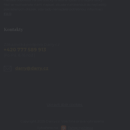
Než se rozhodnete nám napsat, zkuste nahlédnout do nejčastěji
pokládaných otázek, zda tady nenajdete potřebnou informaci.
FAQ
Kontakty
Zákaznická podpora Darry.cz
+420 777 589 913
(Po-Pá, 8-16 hod.)
darry@darry.cz
Upravit sběr cookies.
Copyright 2025 Darry.cz. Všechna práva vyhrazena.
Vytvořeno na
Eshop-rychle.cz