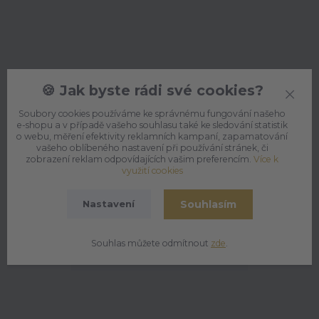
🍪 Jak byste rádi své cookies?
12
09
2025
Soubory cookies používáme ke správnému fungování našeho
5 způsobů jak se na podzim zahřát
e-shopu a v případě vašeho souhlasu také ke sledování statistik
o webu, měření efektivity reklamních kampaní, zapamatování
nejen na těle
vašeho oblíbeného nastavení při používání stránek, či
zobrazení reklam odpovídajících vašim preferencím.
Více k
Podzimní dny jsou chladné a sychravé, ale právě teď
využití cookies
je ideální čas na chvíle pohody a hřejivé radosti.
Přinášíme tipy, jak se zahřát nejen na těle, al...
Souhlasím
Nastavení
Souhlas můžete odmítnout
zde
.
Zobrazit všechny články