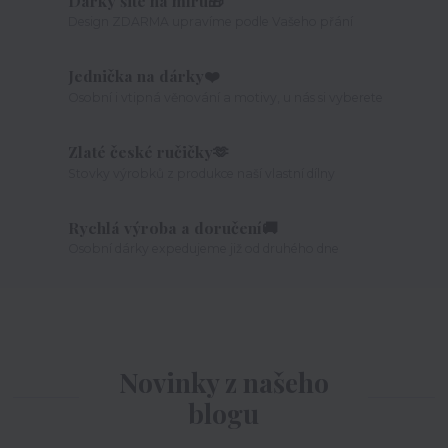
Dárky šité na míru🎁
Design ZDARMA upravíme podle Vašeho přání
Jednička na dárky❤️
Osobní i vtipná věnování a motivy, u nás si vyberete
Zlaté české ručičky🫶
Stovky výrobků z produkce naší vlastní dílny
Rychlá výroba a doručení🚚
Osobní dárky expedujeme již od druhého dne
Novinky z našeho
blogu