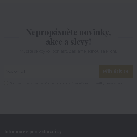
Nepropásněte novinky,
akce a slevy!
Můžete se kdykoli odhlásit. Zasíláme jednou za 14 dní.
Přihlásit se
Souhlasím se
zpracováním osobních údajů
za účelem rozesílky newsletteru.
Informace pro zákazníky