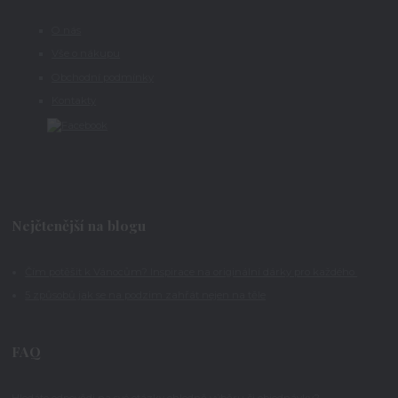
O nás
Vše o nákupu
Obchodní podmínky
Kontakty
Nejčtenější na blogu
Čím potěšit k Vánocům? Inspirace na originální dárky pro každého
5 způsobů jak se na podzim zahřát nejen na těle
FAQ
Hledáte odpovědi na své otázky ohledně výběru či objednávky?