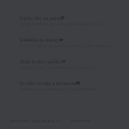
Dárky šité na míru🎁
Design ZDARMA upravíme podle Vašeho přání
Jednička na dárky❤️
Osobní i vtipná věnování a motivy, u nás si vyberete
Zlaté české ručičky🫶
Stovky výrobků z produkce naší vlastní dílny
Rychlá výroba a doručení🚚
Osobní dárky expedujeme již od druhého dne
Kompletní specifikace
Parametry