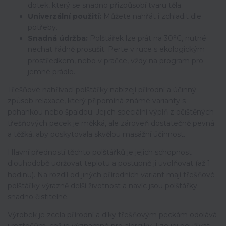
dotek, který se snadno přizpůsobí tvaru těla.
Univerzální použití:
Můžete nahřát i zchladit dle
potřeby.
Snadná údržba:
Polštářek lze prát na 30°C, nutné
nechat řádně prosušit. Perte v ruce s ekologickým
prostředkem, nebo v pračce, vždy na program pro
jemné prádlo.
Třešňové nahřívací polštářky nabízejí přírodní a účinný
způsob relaxace, který připomíná známé varianty s
pohankou nebo špaldou. Jejich speciální výplň z očištěných
třešňových pecek je měkká, ale zároveň dostatečně pevná
a těžká, aby poskytovala skvělou masážní účinnost.
Hlavní předností těchto polštářků je jejich schopnost
dlouhodobě udržovat teplotu a postupně ji uvolňovat (až 1
hodinu). Na rozdíl od jiných přírodních variant mají třešňové
polštářky výrazně delší životnost a navíc jsou polštářky
snadno čistitelné.
Výrobek je zcela přírodní a díky třešňovým peckám odolává
i roztočům, což je významné pro alergiky. Lze jej používat