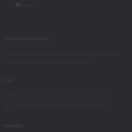
Nejčtenější na blogu
Čím potěšit k Vánocům? Inspirace na originální dárky pro každého
5 způsobů jak se na podzim zahřát nejen na těle
FAQ
Hledáte odpovědi na své otázky ohledně výběru či objednávky?
Než se rozhodnete nám napsat, zkuste nahlédnout do nejčastěji
pokládaných otázek, zda tady nenajdete potřebnou informaci.
FAQ
Kontakty