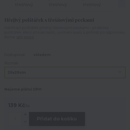
Hřejivý polštářek s třešňovými peckami
Nahřívací polštářek plněný třešňovými peckami – praktický
polštářek, který přináší teplo, uvolnění svalů a pohodlí při odpočinku
doma.
celý popis
Dostupnost
skladem
Rozměr
Nejsme plátci DPH
139 Kč
/
ks
Přidat do košíku