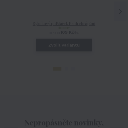
Bylinkový polštářek Proti chrápání
Bylinný pol
skladem
109 Kč
/
ks
cena od
ce
Zvolit variantu
Zv
Nepropásněte novinky,