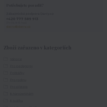
Potřebujete poradit?
Zákaznická podpora Darry.cz
+420 777 589 913
(Po-Pá, 8-16 hod.)
darry@darry.cz
Zboží zařazeno v kategoriích
Vánoce
Pro pedagogy
Polštářky
Pro rodinu
Pro přátele
K narozeninám
K svátku