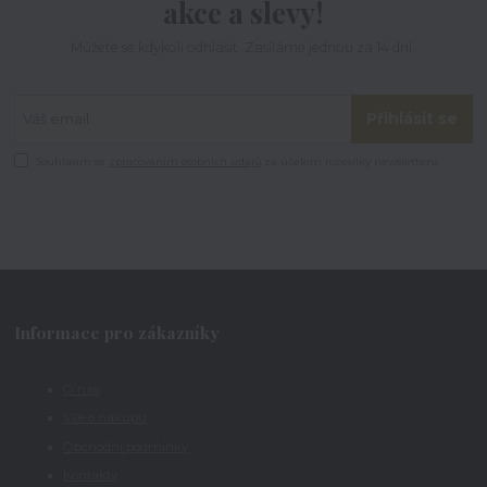
akce a slevy!
Můžete se kdykoli odhlásit. Zasíláme jednou za 14 dní.
Přihlásit se
Souhlasím se
zpracováním osobních údajů
za účelem rozesílky newsletteru.
Informace pro zákazníky
O nás
Vše o nákupu
Obchodní podmínky
Kontakty