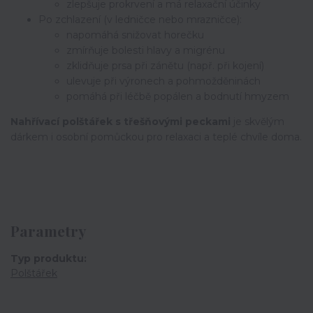
zlepšuje prokrvení a má relaxační účinky
Po zchlazení (v ledničce nebo mrazničce):
napomáhá snižovat horečku
zmírňuje bolesti hlavy a migrénu
zklidňuje prsa při zánětu (např. při kojení)
ulevuje při výronech a pohmožděninách
pomáhá při léčbě popálen a bodnutí hmyzem
Nahřívací polštářek s třešňovými peckami
je skvělým
dárkem i osobní pomůckou pro relaxaci a teplé chvíle doma.
Parametry
Typ produktu
Polštářek