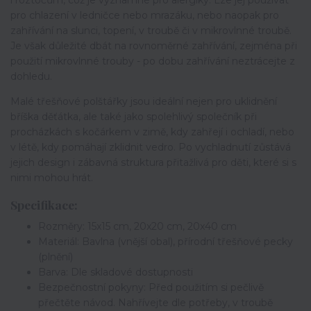
pro chlazení v ledničce nebo mrazáku, nebo naopak pro
zahřívání na slunci, topení, v troubě či v mikrovlnné troubě.
Je však důležité dbát na rovnoměrné zahřívání, zejména při
použití mikrovlnné trouby - po dobu zahřívání neztrácejte z
dohledu.
Malé třešňové polštářky jsou ideální nejen pro uklidnění
bříška děťátka, ale také jako spolehlivý společník při
procházkách s kočárkem v zimě, kdy zahřejí i ochladí, nebo
v létě, kdy pomáhají zklidnit vedro. Po vychladnutí zůstává
jejich design i zábavná struktura přitažlivá pro děti, které si s
nimi mohou hrát.
Specifikace:
Rozměry: 15x15 cm, 20x20 cm, 20x40 cm
Materiál: Bavlna (vnější obal), přírodní třešňové pecky
(plnění)
Barva: Dle skladové dostupnosti
Bezpečnostní pokyny: Před použitím si pečlivě
přečtěte návod. Nahřívejte dle potřeby, v troubě