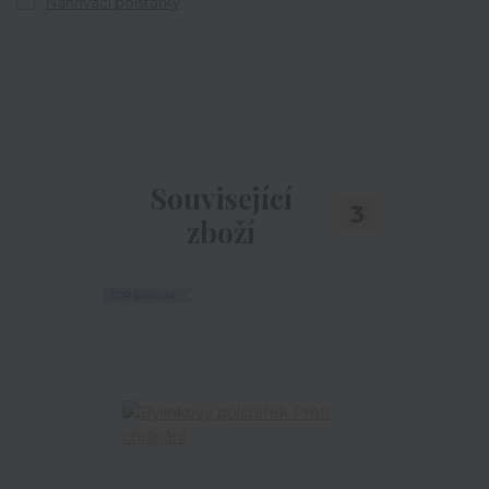
Nahřívací polštářky
Související
3
zboží
TOP produkt
TOP produkt