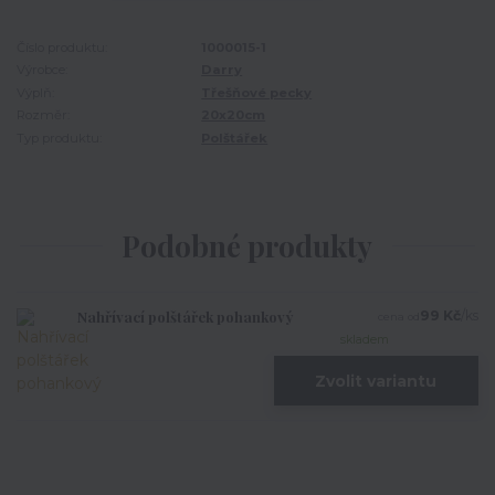
Číslo produktu:
1000015-1
Výrobce:
Darry
Výplň:
Třešňové pecky
Rozměr:
20x20cm
Typ produktu:
Polštářek
Podobné produkty
Nahřívací polštářek pohankový
99 Kč
/
ks
cena od
skladem
Zvolit variantu