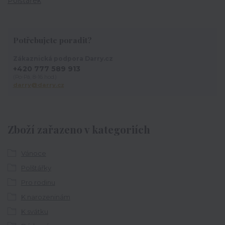
Polštářek
Potřebujete poradit?
Zákaznická podpora Darry.cz
+420 777 589 913
(Po-Pá, 8-16 hod.)
darry@darry.cz
Zboží zařazeno v kategoriích
Vánoce
Polštářky
Pro rodinu
K narozeninám
K svátku