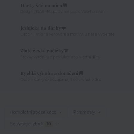
Dárky šité na míru🎁
Design ZDARMA upravíme podle Vašeho přání
Jednička na dárky❤️
Osobní i vtipná věnování a motivy, u nás si vyberete
Zlaté české ručičky🫶
Stovky výrobků z produkce naší vlastní dílny
Rychlá výroba a doručení🚚
Osobní dárky expedujeme již od druhého dne
Kompletní specifikace
Parametry
Související zboží
10