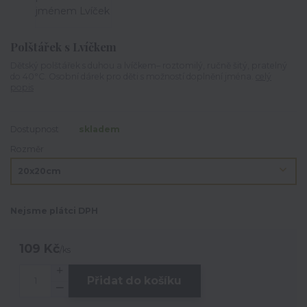
Polštářek s Lvíčkem
Dětský polštářek s duhou a lvíčkem– roztomilý, ručně šitý, pratelný
do 40°C. Osobní dárek pro děti s možností doplnění jména.
celý
popis
Dostupnost
skladem
Rozměr
Nejsme plátci DPH
109 Kč
/
ks
Přidat do košíku