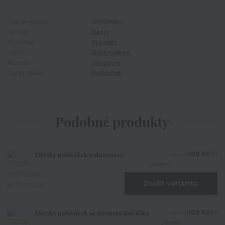
Číslo produktu:
1000048-1
Výrobce:
Darry
Příležitost:
Pro děti
Výplň:
Duté vlákno
Rozměr:
20x20cm
Typ produktu:
Polštářek
Podobné produkty
Dětský polštářek jednorožec
109 Kč
/
ks
cena od
skladem
Zvolit variantu
Dětský polštářek se jménem Kočička
109 Kč
/
ks
cena od
skladem