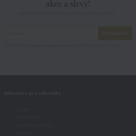
akce a slevy!
Můžete se kdykoli odhlásit. Zasíláme jednou za 14 dní.
Přihlásit se
Souhlasím se
zpracováním osobních údajů
za účelem rozesílky newsletteru.
Informace pro zákazníky
O nás
Vše o nákupu
Obchodní podmínky
Kontakty