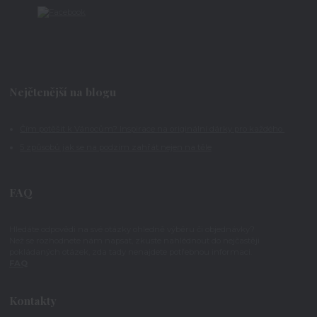
Nejčtenější na blogu
Čím potěšit k Vánocům? Inspirace na originální dárky pro každého
5 způsobů jak se na podzim zahřát nejen na těle
FAQ
Hledáte odpovědi na své otázky ohledně výběru či objednávky?
Než se rozhodnete nám napsat, zkuste nahlédnout do nejčastěji
pokládaných otázek, zda tady nenajdete potřebnou informaci.
FAQ
Kontakty