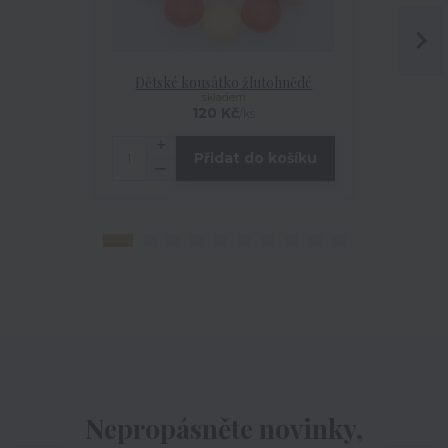
Dětské kousátko žlutohnědé
Dětsk
skladem
120 Kč
/
ks
Přidat do košíku
Nepropásněte novinky,