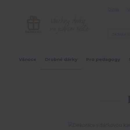
O nás
V
Vánoce
Drobné dárky
Pro pedagogy