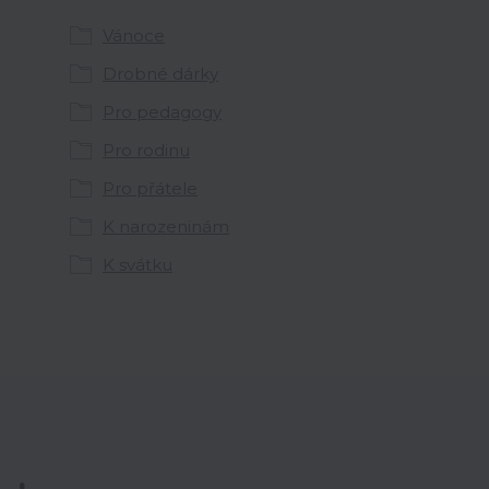
Vánoce
Drobné dárky
Pro pedagogy
Pro rodinu
Pro přátele
K narozeninám
K svátku