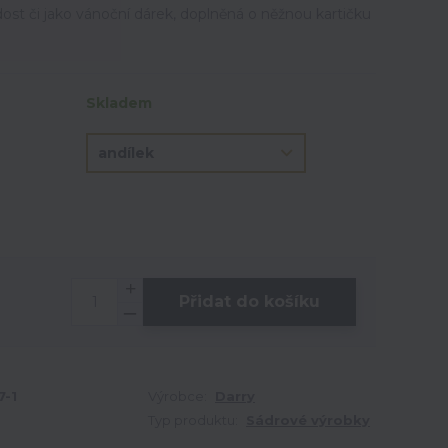
ost či jako vánoční dárek, doplněná o něžnou kartičku
Skladem
Přidat do košíku
7-1
Výrobce:
Darry
Typ produktu:
Sádrové výrobky