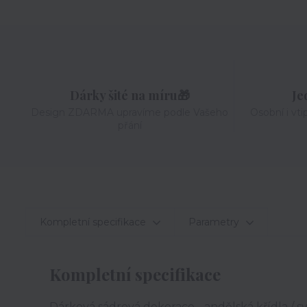
Dárky šité na míru🎁
Je
Design ZDARMA upravíme podle Vašeho
Osobní i vti
přání
Kompletní specifikace
Parametry
Kompletní specifikace
Dárková sádrová dekorace - andělská křídla / s