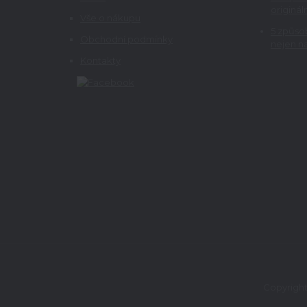
originá
Vše o nákupu
5 způso
Obchodní podmínky
nejen na
Kontakty
Copyright