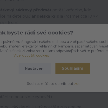
árkový sádrový předmět
potěší každého, kdo
ídce najdete buď
andělská křídla
(rozměr cca 10 × 4
 5 × 6 cm).
Jak byste rádi své cookies?
delářské sádry a doplněný o
něžný obrázek
, který
tiv obrázku se liší dle aktuální skladové
 správnému fungování našeho e-shopu a v případě vašeho souh
vé přání, rádi se jej pokusíme splnit.
o webu, měření efektivity reklamních kampaní, zapamatování vaše
ívání stránek, či zobrazení reklam odpovídajících vašim preferenc
t“, ale také jako
pozornost k Vánocům
, k
Více k využití cookies
 vám záleží.
Souhlasím
Nastavení
nebo svícínek andílek
Souhlas můžete odmítnout
zde
.
dárek
 přání se pokusíme vyhovět)
mbolický dárek, který potěší a zůstane na