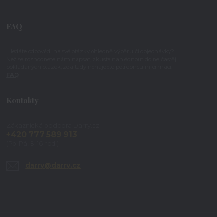
FAQ
Hledáte odpovědi na své otázky ohledně výběru či objednávky?
Než se rozhodnete nám napsat, zkuste nahlédnout do nejčastěji
pokládaných otázek, zda tady nenajdete potřebnou informaci.
FAQ
Kontakty
Zákaznická podpora Darry.cz
+420 777 589 913
(Po-Pá, 8-16 hod.)
darry@darry.cz