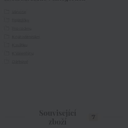
Vánoce
Polštářky
Pro rodinu
K narozeninám
K svátku
K Valentýnu
Dárkové
Související
7
zboží