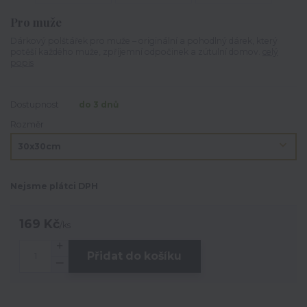
Pro muže
Dárkový polštářek pro muže – originální a pohodlný dárek, který
potěší každého muže, zpříjemní odpočinek a zútulní domov.
celý
popis
Dostupnost
do 3 dnů
Rozměr
Nejsme plátci DPH
169 Kč
/
ks
Přidat do košíku