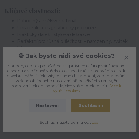
Klíčové vlastnosti:
Pohodlný a měkký materiál
Univerzální design vhodný pro muže
Praktický dárek i stylová dekorace
Perfektní pro různé příležitosti – narozeniny, svátek,
Vánoce
Kvalitní provedení a snadná údržba
🍪 Jak byste rádi své cookies?
Polštářek pro muže je dárkem, který spojuje
komfort,
Soubory cookies používáme ke správnému fungování našeho
e-shopu a v případě vašeho souhlasu také ke sledování statistik
originalitu a radost
.
o webu, měření efektivity reklamních kampaní, zapamatování
vašeho oblíbeného nastavení při používání stránek, či
zobrazení reklam odpovídajících vašim preferencím.
Více k
využití cookies
Materiál:
potah (100% polyester), výplň (100% duté vlákno)
Souhlasím
Nastavení
Rozměry:
20x20cm, 30x30cm, 40x40cm
Lze prát v pračce při teplotě do 40°C
Souhlas můžete odmítnout
zde
.