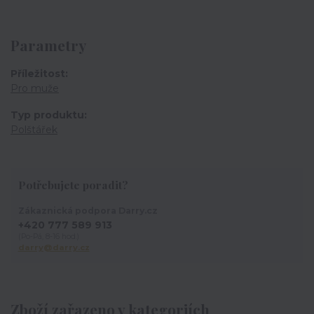
Parametry
Příležitost
Pro muže
Typ produktu
Polštářek
Potřebujete poradit?
Zákaznická podpora Darry.cz
+420 777 589 913
(Po-Pá, 8-16 hod.)
darry@darry.cz
Zboží zařazeno v kategoriích