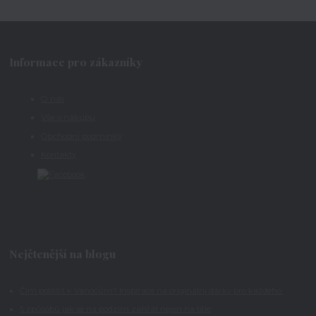
Informace pro zákazníky
O nás
Vše o nákupu
Obchodní podmínky
Kontakty
Nejčtenější na blogu
Čím potěšit k Vánocům? Inspirace na originální dárky pro každého
5 způsobů jak se na podzim zahřát nejen na těle