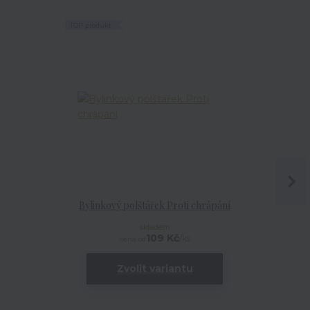
TOP produkt
TOP produkt
Bylinkový polštářek Proti chrápání
Dárkový
skladem
109 Kč
/
ks
cena od
ce
Zvolit variantu
Zv