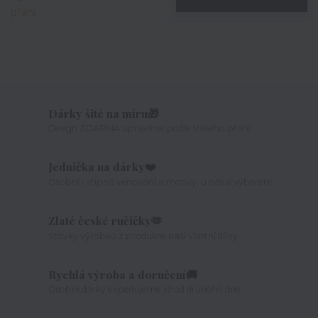
Dárky šité na míru🎁
Design ZDARMA upravíme podle Vašeho přání
Jednička na dárky❤️
Osobní i vtipná věnování a motivy, u nás si vyberete
Zlaté české ručičky🫶
Stovky výrobků z produkce naší vlastní dílny
Rychlá výroba a doručení🚚
Osobní dárky expedujeme již od druhého dne